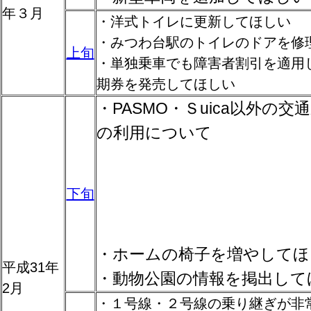
年３月
・洋式トイレに更新してほしい
・みつわ台駅のトイレのドアを修
上旬
・単独乗車でも障害者割引を適用し
期券を発売してほしい
・PASMO・Ｓuica以外の
の利用について
下旬
・ホームの椅子を増やしてほ
平成31年
・動物公園の情報を掲出して
2月
・１号線・２号線の乗り継ぎが非