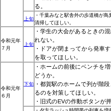
る。
・千葉みなと駅舎外の歩道橋が鳥
上旬
清掃してほしい。
・学生の大会があるときの混
れない。
令和元年
上旬
７月
・ドアが閉まってから発車す
を取ってほしい。
・ホームの前後にベンチを増
どうか。
・都賀駅のホームで列が階段
下旬
令和元年
るのを対策してほしい。
６月
・旧式のEVの作動ボタンが
・夕方ラッシュ時間帯の列車を増