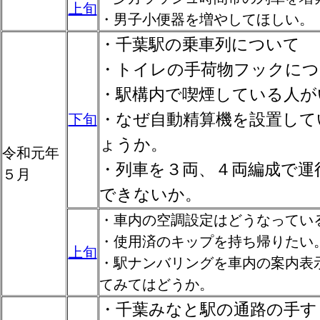
上旬
・男子小便器を増やしてほしい。
・千葉駅の乗車列について
・トイレの手荷物フックにつ
・駅構内で喫煙している人が
・なぜ自動精算機を設置して
下旬
ょうか。
令和元年
・列車を３両、４両編成で運
５月
できないか。
・車内の空調設定はどうなってい
・使用済のキップを持ち帰りたい
上旬
・駅ナンバリングを車内の案内表
てみてはどうか。
・千葉みなと駅の通路の手す