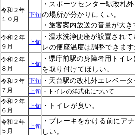
・スポーツセンター駅改札外
令和２年
の場所が分かりにくい。
下旬
１０月
・旅客案内放送の音量が大き
・温水洗浄便座が設置されて
令和２年
上旬
９月
レの便座温度は調整できます
・県庁前駅の身障者用トイレ
令和２年
上旬
８月
を取り付けてほしい。
・天台駅の改札外エレベータ
下旬
令和２年
７月
上旬
・トイレの洋式化について
令和２年
・トイレが臭い。
上旬
６月
・ブレーキをかける前にア
令和２年
上旬
５月
しい。