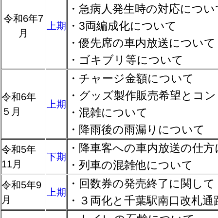
・急病人発生時の対応につい
令和6年7
・3両編成化について
上期
月
・優先席の車内放送について
・ゴキブリ等について
・チャージ金額について
・グッズ製作販売希望とコン
令和6年
上期
５月
・混雑について
・降雨後の雨漏りについて
・降車客への車内放送の仕方
令和5年
下期
11月
・列車の混雑他について
・回数券の発売終了に関して
令和5年9
上期
月
・３両化と千葉駅南口改札通