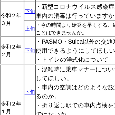
・新型コロナウイルス感染症
下旬
車内の消毒は行っていますか
令和２年
３月
・今の時間より始発を早くする、
上旬
ことはできませんか。
・PASMO・Suica以外の交
令和２年
使用できるようにしてほし
下旬
２月
・トイレの洋式化について
・混雑時に乗車マナーについ
してほしい。
・車内の空調はどのような設
下旬
るのか。
令和２年
・折り返し駅での車内点検を
１月
ではないか。