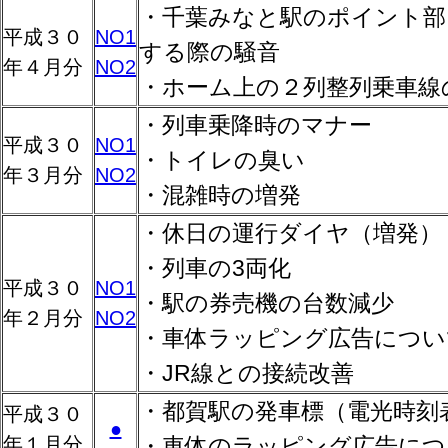
・千葉みなと駅のポイント部
平成３０
NO1
する際の騒音
年４月分
NO2
・ホーム上の２列整列乗車線
・列車乗降時のマナー
平成３０
NO1
・トイレの臭い
年３月分
NO2
・混雑時の増発
・休日の運行ダイヤ（増発）
・列車の3両化
平成３０
NO1
・駅の券売機の台数減少
年２月分
NO2
・車体ラッピング広告につい
・JR線との接続改善
・都賀駅の発車標（電光時刻
平成３０
●
年１月分
・車体のラッピング広告につ