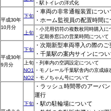
・駅トイレの洋式化
・車両の非常通報装置につい
下旬
・ホーム監視員の配置時間に
平成30年
10月分
・小児用切符の複数枚同時購入に
上旬
・定期券窓口の営業時間について
・次期新型車両導入の際のご
下旬
・千葉駅の案内サインについ
平成30年
上旬
・列車内の空調設定について
9月分
NO1
・モノレール千葉駅舎内の京成線
NO2
・モノちゃん号について
・ラッシュ時間帯のアーバン
運行
・駅の駐輪場について
下旬