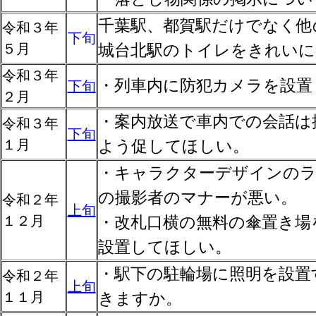
千葉駅、都賀駅だけでなく他
令和３年
下旬
５月
城台北駅のトイレをきれいに
令和３年
・列車内に防犯カメラを設置
下旬
２月
・案内放送で車内での会話は
令和３年
下旬
１月
よう促してほしい。
・キャラクターデザインの
の撮影者のマナーが悪い。
令和２年
上旬
１２月
・改札口横の無料の傘置き場
設置してほしい。
・駅下の駐輪場に照明を設置
令和２年
上旬
１１月
きますか。