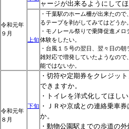
ャージが出来るようにしてほ
・千葉駅のホーム柵が出来たので
るテープを剥がしてみてはどうか
令和元年
・モノレール祭りで乗降促進メロ
９月
上旬
体験をしたい。
・台風１５号の翌日、翌々日の朝
雑対応で増発していたようなので
能ではないか。
・切符や定期券をクレジット
できますか。
・トイレを洋式化してほしい
・ＪＲや京成との連絡乗車券
下旬
令和元年
か。
８月
・動物公園駅までの歩道の外