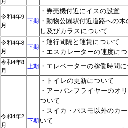
月
・券売機付近にイスの設置
令和4年9
・動物公園駅付近道路への木
下期
月
し及びカラスについて
・運行間隔と運賃について
令和4年8
下期
月
・エスカレーターの速度につ
令和4年8
・エレベーターの稼働時間に
上期
月
・トイレの更新について
・アーバンフライヤーのオリ
ついて
・スイカ・パスモ以外のカー
令和4年2
いて
下期
月