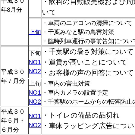
平成３０
・飲料の自動販売機および周
年8月分
いて
・車両のエアコンの清掃について
上旬
・千葉みなと駅の鳥害対策
・臨時列車運行の事前告知につい
・千葉駅の暑さ対策について
下旬
・運賃が高いことについて
NO1
NO2
平成３０
・お客様の声の回答について
年７月分
上旬
・車内の害虫対策
NO1
・車内カメラの設置予定
NO2
・千葉駅のホームからの転落防止
平成３０
・トイレの備品の品切れ
NO1
年５月・
NO2
・車体ラッピング広告につい
６月分