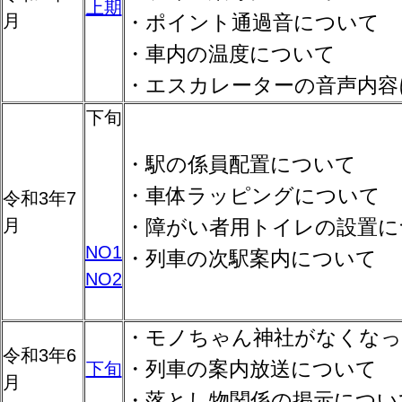
上期
月
・ポイント通過音について
・車内の温度について
・エスカレーターの音声内容
下旬
・駅の係員配置について
・車体ラッピングについて
令和3年7
月
・障がい者用トイレの設置に
NO1
・列車の次駅案内について
NO2
・モノちゃん神社がなくな
令和3年6
・列車の案内放送について
下旬
月
・落とし物関係の掲示につい