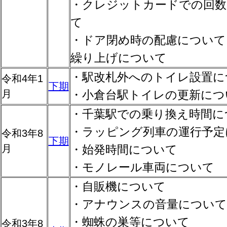
・クレジットカードでの回数
て
・ドア閉め時の配慮について
繰り上げについて
・駅改札外へのトイレ設置に
令和4年1
下期
月
・小倉台駅トイレの更新につ
・千葉駅での乗り換え時間に
・ラッピング列車の運行予定
令和3年8
下期
月
・始発時間について
・モノレール車両について
・自販機について
・アナウンスの音量について
・蜘蛛の巣等について
令和3年8