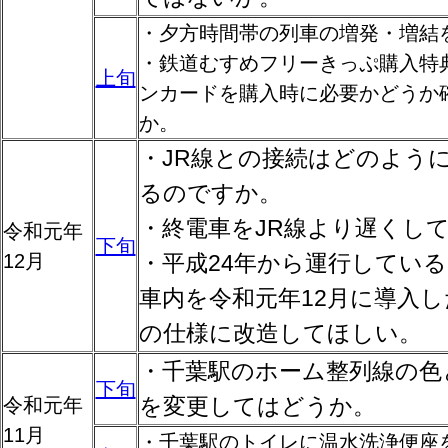
・夕方時間帯の列車の増発・増結
・鉄道むすめフリーきっぷ購入特
上旬
ンカードを購入時に必要かどうか
か。
・JR線との接続はどのよう
るのですか。
・終電車をJR線より遅くし
令和元年
下旬
12月
・平成24年から運行しているｱｰﾊ
車内を令和元年12月に導入
の仕様に改造してほしい。
・千葉駅のホーム整列線の色
下旬
を変更してはどうか。
令和元年
11月
・千葉駅のトイレに温水洗浄便座