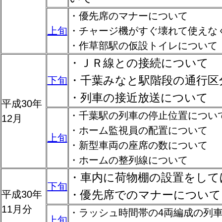
・優先席のマナーについて
上旬
・チャージ機がすぐ壊れて使えな
・作草部駅の仮設トイレについて
・ＪＲ線との接続について
・千葉みなと駅階段の通行区
下旬
・列車の接近放送について
平成30年
・千葉駅の列車の停止位置につい
12月
・ホーム監視員の配置について
上旬
・新型車両の座席の数について
・ホームの整列線について
・車内に荷物棚の設置をして
下旬
・優先席でのマナーについて
平成30年
11月分
・ラッシュ時間帯の4両編成の列
上旬