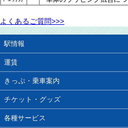
よくあるご質問>>>
駅情報
駅情報
運賃
駅時刻表
普通運賃
きっぷ・乗車案内
所要時間
定期運賃
乗車券の種類
チケット・グッズ
空中さんぽマップ
団体乗車
払い戻し
駅窓口販売チケット
各種サービス
空の散歩道
フリーきっぷ
フリーきっぷ