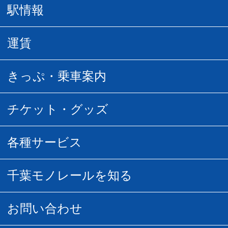
駅情報
駅情報
運賃
駅時刻表
普通運賃
きっぷ・乗車案内
所要時間
定期運賃
乗車券の種類
チケット・グッズ
空中さんぽマップ
団体乗車
払い戻し
駅窓口販売チケット
各種サービス
空の散歩道
フリーきっぷ
フリーきっぷ
千葉モノグッズ
モノちゃんトラベル
千葉モノレールを知る
URBAN FLYER時刻表
貸切列車
チバノサト1日周遊きっぷ
葭川となみグッズ
貸切列車
営業距離世界最長
お問い合わせ
記念切符
俺ガイルグッズ
広告募集