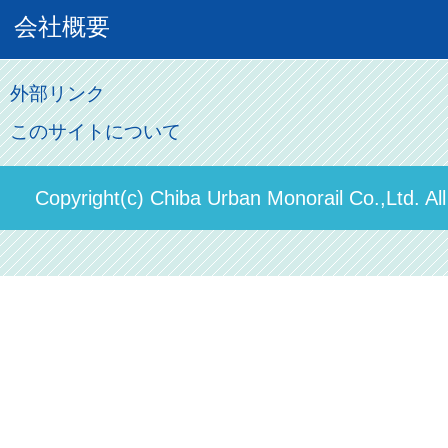
車両紹介
お客様の声
会社概要
割引制度
初音ミクグッズ
ロケーションサービス
モノちゃん
よくあるご質問
その他のご案内
会社概要
俺の妹。
外部リンク
直営駐車場パーク＆ライド
お問い合わせ先
このサイトについて
パスモのご案内
社長ごあいさつ
ステーションギャラリー
運送約款
決算概要
Copyright(c) Chiba Urban Monorail Co.,Ltd. Al
駅構内出店者様募集
輸送人員の推移（PDF）
安全報告書
中期経営計画
個人情報保護方針