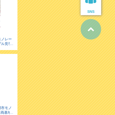
SNS
モノレー
プル見学
都市モノ
車両基地