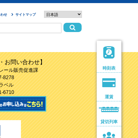
合わせ
サイトマップ
・お問い合わせ】
時刻表
レール販売促進課
7-8278
ラベル
1-6710
運賃
貸切列車