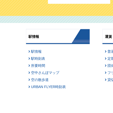
ます！
駅情報
運賃
駅情報
普
駅時刻表
定
所要時間
団
空中さんぽマップ
フ
空の散歩道
貸
URBAN FLYER時刻表