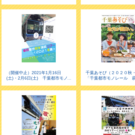
×京成バス ダブル車両基地見学ツ
見学ツアー」 を実施しま
アー」 大好評のため追加開催いた
します！
（開催中止）2021年1月16日
千葉あそび（２０２０秋
(土)・2月6日(土) 千葉都市モノ
「千葉都市モノレール 
レール車両基地見学満喫ツアー＜
基地見学プラン」を開催
２０２１冬篇＞を開催します！