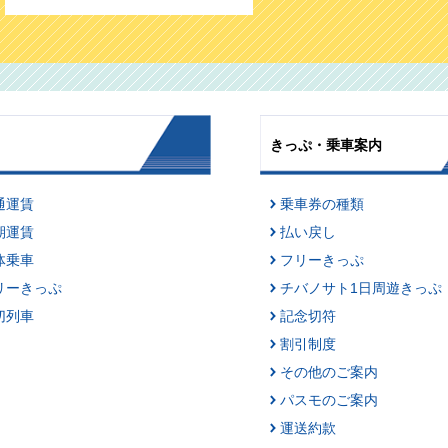
ーハイTRAIN 寶CRAFT 南房総レ
モンで乾杯』を運行します！
きっぷ・乗車案内
通運賃
乗車券の種類
期運賃
払い戻し
体乗車
フリーきっぷ
リーきっぷ
チバノサト1日周遊きっぷ
切列車
記念切符
割引制度
その他のご案内
パスモのご案内
運送約款