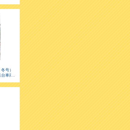
す！
・冬号）
萩台車両
します！