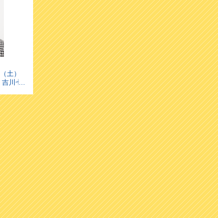
日（土）
表 吉川七
ントを