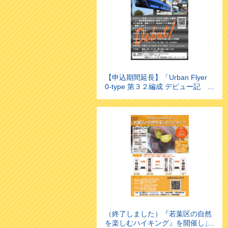
【申込期間延長】「Urban Flyer
0-type 第３２編成 デビュー記
念 試乗・撮影会」 を実施しま
す！
（終了しました）『若葉区の自然
を楽しむハイキング』を開催しま