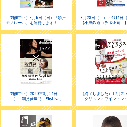
（開催中止）4月5日（日）「歌声
3月28日（土）・4月4日
モノレール」を運行します！
【小湊鉄道コラボ企画！
車両基地見学 満喫ツア
２０春篇〉を開催します!
なりました）
（開催中止）2020年3月14日
（終了しました）12月21
（土）「潮見佳世乃 SkyLive」
「クリスマスワイントレ
を運行します。
運行します！