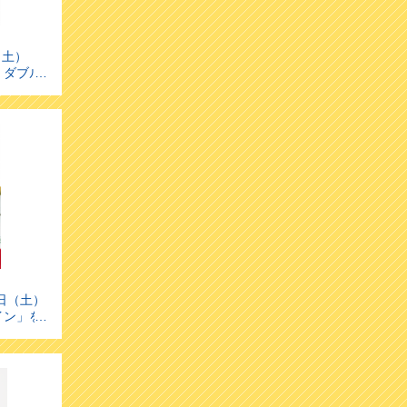
（土）
】ダブル
ー〈２０
（中止と
日（土）
イン」を