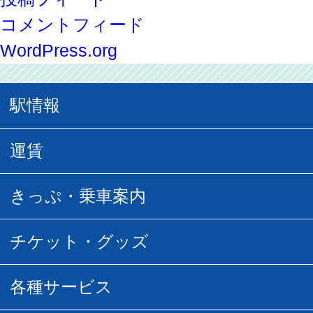
コメントフィード
WordPress.org
駅情報
駅情報
運賃
駅時刻表
普通運賃
きっぷ・乗車案内
所要時間
定期運賃
乗車券の種類
チケット・グッズ
空中さんぽマップ
団体乗車
払い戻し
駅窓口販売チケット
各種サービス
空の散歩道
フリーきっぷ
フリーきっぷ