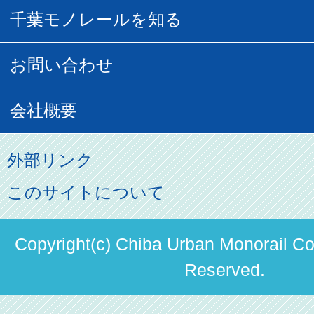
千葉モノグッズ
モノちゃんトラベル
千葉モノレールを知る
URBAN FLYER時刻表
貸切列車
チバノサト1日周遊きっぷ
葭川となみグッズ
貸切列車
営業距離世界最長
お問い合わせ
記念切符
俺ガイルグッズ
広告募集
車両紹介
お客様の声
会社概要
割引制度
初音ミクグッズ
ロケーションサービス
モノちゃん
よくあるご質問
その他のご案内
会社概要
俺の妹。
外部リンク
直営駐車場パーク＆ライド
お問い合わせ先
パスモのご案内
社長ごあいさつ
このサイトについて
ステーションギャラリー
運送約款
決算概要
駅構内出店者様募集
Copyright(c) Chiba Urban Monorail Co.
輸送人員の推移（PDF）
Reserved.
安全報告書