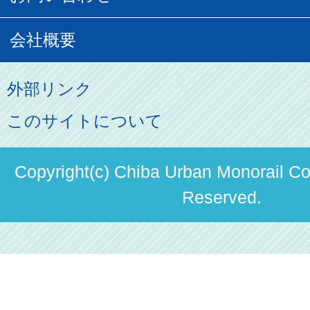
記念切符
俺ガイルグッズ
広告募集
車両紹介
お客様の声
会社概要
割引制度
初音ミクグッズ
ロケーションサービス
モノちゃん
よくあるご質問
その他のご案内
会社概要
俺の妹。
外部リンク
直営駐車場パーク＆ライド
お問い合わせ先
パスモのご案内
社長ごあいさつ
このサイトについて
ステーションギャラリー
運送約款
決算概要
駅構内出店者様募集
Copyright(c) Chiba Urban Monorail Co.
輸送人員の推移（PDF）
Reserved.
安全報告書
中期経営計画
個人情報保護方針