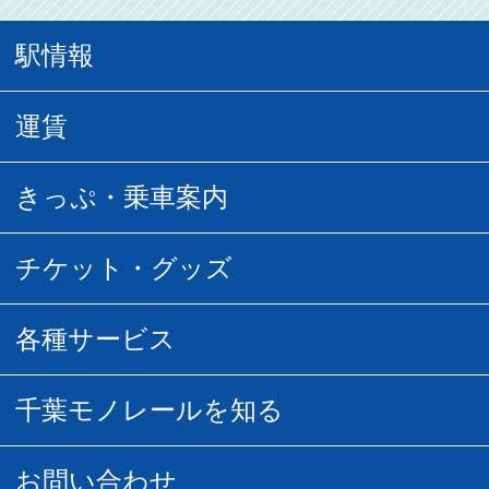
駅情報
駅情報
運賃
駅時刻表
普通運賃
きっぷ・乗車案内
所要時間
定期運賃
乗車券の種類
チケット・グッズ
空中さんぽマップ
団体乗車
払い戻し
駅窓口販売チケット
各種サービス
空の散歩道
フリーきっぷ
フリーきっぷ
千葉モノグッズ
モノちゃんトラベル
千葉モノレールを知る
URBAN FLYER時刻表
貸切列車
チバノサト1日周遊きっぷ
葭川となみグッズ
貸切列車
営業距離世界最長
お問い合わせ