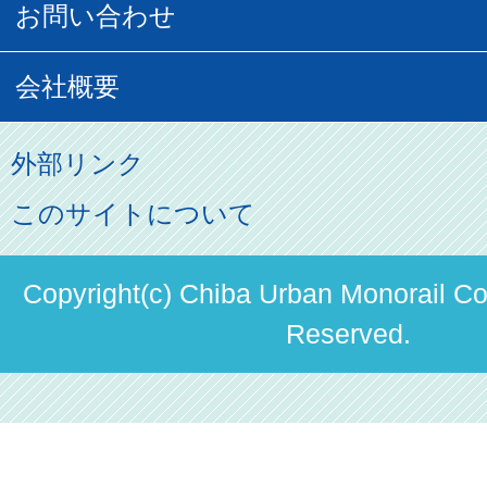
営業距離世界最長
お問い合わせ
記念切符
俺ガイルグッズ
広告募集
車両紹介
お客様の声
会社概要
割引制度
初音ミクグッズ
ロケーションサービス
モノちゃん
よくあるご質問
その他のご案内
会社概要
俺の妹。
外部リンク
直営駐車場パーク＆ライド
お問い合わせ先
パスモのご案内
社長ごあいさつ
このサイトについて
ステーションギャラリー
運送約款
決算概要
駅構内出店者様募集
Copyright(c) Chiba Urban Monorail Co.
輸送人員の推移（PDF）
Reserved.
安全報告書
中期経営計画