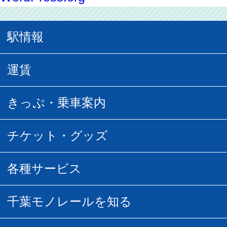
駅情報
駅情報
運賃
駅時刻表
普通運賃
きっぷ・乗車案内
所要時間
定期運賃
乗車券の種類
チケット・グッズ
空中さんぽマップ
団体乗車
払い戻し
駅窓口販売チケット
各種サービス
空の散歩道
フリーきっぷ
フリーきっぷ
千葉モノグッズ
モノちゃんトラベル
千葉モノレールを知る
URBAN FLYER時刻表
貸切列車
チバノサト1日周遊きっぷ
葭川となみグッズ
貸切列車