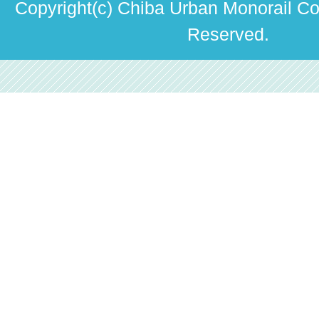
駅構内出店者様募集
Copyright(c) Chiba Urban Monorail Co.
輸送人員の推移（PDF）
Reserved.
安全報告書
中期経営計画
個人情報保護方針
国民保護業務計画（PDF）
カスタマーハラスメントに対する方針（PDF）
採用情報
移動等円滑化取組