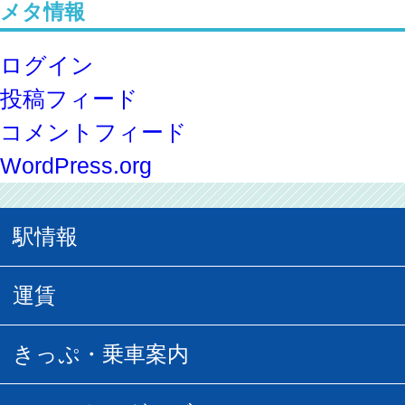
メタ情報
ログイン
投稿フィード
コメントフィード
WordPress.org
駅情報
駅情報
運賃
駅時刻表
普通運賃
きっぷ・乗車案内
所要時間
定期運賃