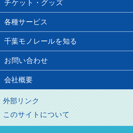
乗車券の種類
チケット・グッズ
空中さんぽマップ
団体乗車
払い戻し
駅窓口販売チケット
各種サービス
空の散歩道
フリーきっぷ
フリーきっぷ
千葉モノグッズ
モノちゃんトラベル
千葉モノレールを知る
URBAN FLYER時刻表
貸切列車
チバノサト1日周遊きっぷ
葭川となみグッズ
貸切列車
営業距離世界最長
お問い合わせ
記念切符
俺ガイルグッズ
広告募集
車両紹介
お客様の声
会社概要
割引制度
初音ミクグッズ
ロケーションサービス
モノちゃん
よくあるご質問
その他のご案内
会社概要
俺の妹。
外部リンク
直営駐車場パーク＆ライド
お問い合わせ先
パスモのご案内
社長ごあいさつ
このサイトについて
ステーションギャラリー
運送約款
決算概要