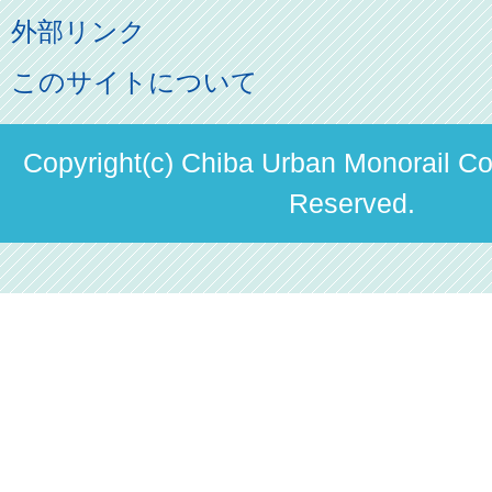
よくあるご質問
その他のご案内
会社概要
俺の妹。
外部リンク
直営駐車場パーク＆ライド
お問い合わせ先
パスモのご案内
社長ごあいさつ
このサイトについて
ステーションギャラリー
運送約款
決算概要
駅構内出店者様募集
Copyright(c) Chiba Urban Monorail Co.
輸送人員の推移（PDF）
Reserved.
安全報告書
中期経営計画
個人情報保護方針
国民保護業務計画（PDF）
カスタマーハラスメントに対する方針（PDF）