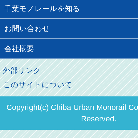
千葉モノグッズ
モノちゃんトラベル
千葉モノレールを知る
URBAN FLYER時刻表
貸切列車
チバノサト1日周遊きっぷ
葭川となみグッズ
貸切列車
営業距離世界最長
お問い合わせ
記念切符
俺ガイルグッズ
広告募集
車両紹介
お客様の声
会社概要
割引制度
初音ミクグッズ
ロケーションサービス
モノちゃん
よくあるご質問
その他のご案内
会社概要
俺の妹。
外部リンク
直営駐車場パーク＆ライド
お問い合わせ先
パスモのご案内
社長ごあいさつ
このサイトについて
ステーションギャラリー
運送約款
決算概要
駅構内出店者様募集
Copyright(c) Chiba Urban Monorail Co.
輸送人員の推移（PDF）
Reserved.
安全報告書