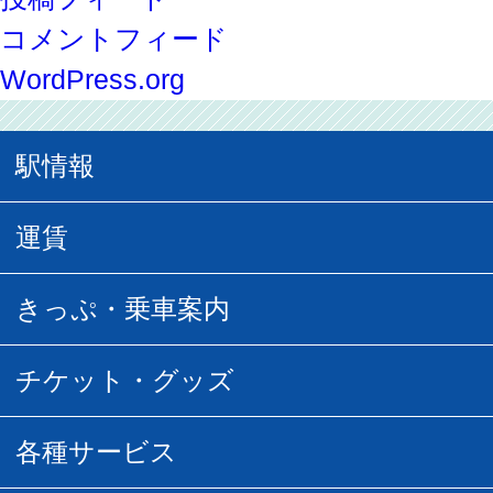
コメントフィード
WordPress.org
駅情報
駅情報
運賃
駅時刻表
普通運賃
きっぷ・乗車案内
所要時間
定期運賃
乗車券の種類
チケット・グッズ
空中さんぽマップ
団体乗車
払い戻し
駅窓口販売チケット
各種サービス
空の散歩道
フリーきっぷ
フリーきっぷ