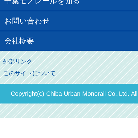
千葉モノレールを知る
URBAN FLYER時刻表
貸切列車
チバノサト1日周遊きっぷ
葭川となみグッズ
貸切列車
営業距離世界最長
お問い合わせ
記念切符
俺ガイルグッズ
広告募集
車両紹介
お客様の声
会社概要
割引制度
初音ミクグッズ
ロケーションサービス
モノちゃん
よくあるご質問
その他のご案内
会社概要
俺の妹。
外部リンク
直営駐車場パーク＆ライド
お問い合わせ先
このサイトについて
パスモのご案内
社長ごあいさつ
ステーションギャラリー
運送約款
決算概要
Copyright(c) Chiba Urban Monorail Co.,Ltd. Al
駅構内出店者様募集
輸送人員の推移（PDF）
安全報告書