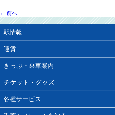
←
前へ
駅情報
駅情報
運賃
駅時刻表
普通運賃
きっぷ・乗車案内
所要時間
定期運賃
乗車券の種類
チケット・グッズ
空中さんぽマップ
団体乗車
払い戻し
駅窓口販売チケット
各種サービス
空の散歩道
フリーきっぷ
フリーきっぷ
千葉モノグッズ
モノちゃんトラベル