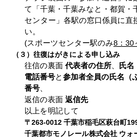
て「千葉・千葉みなと・都賀・
センター」各駅の窓口係員に直
い。
(スポーツセンター駅のみ
8：30
（３）
往復はがきによる申し込み
往信の裏面
代表者の住所
、
氏名
電話番号
と
参加者全員の氏名（
番号
、
返信の表面
返信先
以上を明記して
〒263-0012 千葉市稲毛区萩台町199
千葉都市モノレール株式会社 ウォ