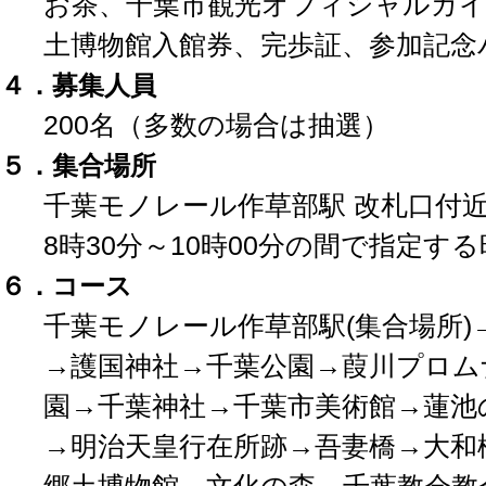
お茶、千葉市観光オフィシャルガイ
土博物館入館券、完歩証、
参加記念
４．募集人員
200名（多数の場合は抽選）
５．集合場所
千葉モノレール作草部駅 改札口付
8時30分～10時00分の間で指定す
６．コース
千葉モノレール作草部駅(集合場所)
→護国神社→千葉公園→葭川プロム
園→千葉神社→千葉市美術館→蓮池
→明治天皇行在所跡→吾妻橋→大和