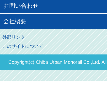
貸切列車
営業距離世界最長
お問い合わせ
記念切符
俺ガイルグッズ
広告募集
車両紹介
お客様の声
会社概要
割引制度
初音ミクグッズ
ロケーションサービス
モノちゃん
よくあるご質問
その他のご案内
会社概要
俺の妹。
外部リンク
直営駐車場パーク＆ライド
お問い合わせ先
このサイトについて
パスモのご案内
社長ごあいさつ
ステーションギャラリー
運送約款
決算概要
Copyright(c) Chiba Urban Monorail Co.,Ltd. Al
駅構内出店者様募集
輸送人員の推移（PDF）
安全報告書
中期経営計画