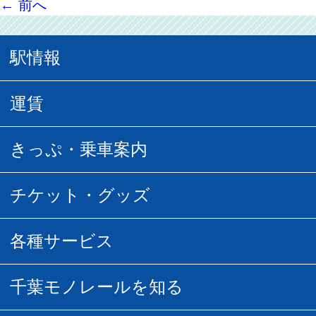
←
前へ
駅情報
駅情報
運賃
駅時刻表
普通運賃
きっぷ・乗車案内
所要時間
定期運賃
乗車券の種類
チケット・グッズ
空中さんぽマップ
団体乗車
払い戻し
駅窓口販売チケット
各種サービス
空の散歩道
フリーきっぷ
フリーきっぷ
千葉モノグッズ
モノちゃんトラベル
千葉モノレールを知る
URBAN FLYER時刻表
貸切列車
チバノサト1日周遊きっぷ
葭川となみグッズ