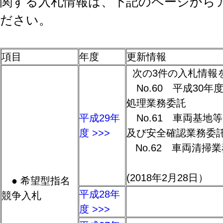
関する入札情報は、下記のページから
ださい。
項目
年度
更新情報
次の3件の入札情報
No.60 平成30
処理業務委託
平成29年
No.61 車両基地
度 >>>
及び安全確認業務
No.62 車両清掃
(2018年2月28日）
● 希望型指名
平成28年
競争入札
度 >>>