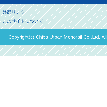
ロケーションサービス
モノちゃん
よくあるご質問
その他のご案内
会社概要
俺の妹。
外部リンク
直営駐車場パーク＆ライド
お問い合わせ先
このサイトについて
パスモのご案内
社長ごあいさつ
ステーションギャラリー
運送約款
決算概要
Copyright(c) Chiba Urban Monorail Co.,Ltd. Al
駅構内出店者様募集
輸送人員の推移（PDF）
安全報告書
中期経営計画
個人情報保護方針
国民保護業務計画（PDF）