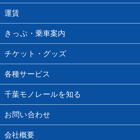
駅情報
運賃
駅時刻表
普通運賃
きっぷ・乗車案内
所要時間
定期運賃
乗車券の種類
チケット・グッズ
空中さんぽマップ
団体乗車
払い戻し
駅窓口販売チケット
各種サービス
空の散歩道
フリーきっぷ
フリーきっぷ
千葉モノグッズ
モノちゃんトラベル
千葉モノレールを知る
URBAN FLYER時刻表
貸切列車
チバノサト1日周遊きっぷ
葭川となみグッズ
貸切列車
営業距離世界最長
お問い合わせ
記念切符
俺ガイルグッズ
広告募集
車両紹介
お客様の声
会社概要
割引制度
初音ミクグッズ