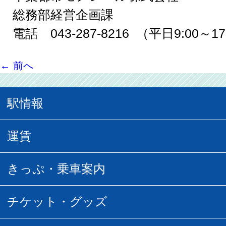
総務部経営企画課
電話 043-287-8216 （平日9:00～17
←
前へ
駅情報
駅情報
運賃
駅時刻表
普通運賃
きっぷ・乗車案内
所要時間
定期運賃
乗車券の種類
チケット・グッズ
空中さんぽマップ
団体乗車
払い戻し