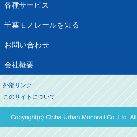
駅窓口販売チケット
各種サービス
空の散歩道
フリーきっぷ
フリーきっぷ
千葉モノグッズ
モノちゃんトラベル
千葉モノレールを知る
URBAN FLYER時刻表
貸切列車
チバノサト1日周遊きっぷ
葭川となみグッズ
貸切列車
営業距離世界最長
お問い合わせ
記念切符
俺ガイルグッズ
広告募集
車両紹介
お客様の声
会社概要
割引制度
初音ミクグッズ
ロケーションサービス
モノちゃん
よくあるご質問
その他のご案内
会社概要
俺の妹。
外部リンク
直営駐車場パーク＆ライド
お問い合わせ先
このサイトについて
パスモのご案内
社長ごあいさつ
ステーションギャラリー
運送約款
決算概要
Copyright(c) Chiba Urban Monorail Co.,Ltd. Al
駅構内出店者様募集
輸送人員の推移（PDF）