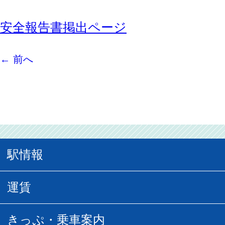
安全報告書掲出ページ
←
前へ
駅情報
駅情報
運賃
駅時刻表
普通運賃
きっぷ・乗車案内