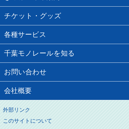
所要時間
定期運賃
乗車券の種類
チケット・グッズ
空中さんぽマップ
団体乗車
払い戻し
駅窓口販売チケット
各種サービス
空の散歩道
フリーきっぷ
フリーきっぷ
千葉モノグッズ
モノちゃんトラベル
千葉モノレールを知る
URBAN FLYER時刻表
貸切列車
チバノサト1日周遊きっぷ
葭川となみグッズ
貸切列車
営業距離世界最長
お問い合わせ
記念切符
俺ガイルグッズ
広告募集
車両紹介
お客様の声
会社概要
割引制度
初音ミクグッズ
ロケーションサービス
モノちゃん
よくあるご質問
その他のご案内
会社概要
俺の妹。
外部リンク
直営駐車場パーク＆ライド
お問い合わせ先
このサイトについて
パスモのご案内
社長ごあいさつ
ステーションギャラリー