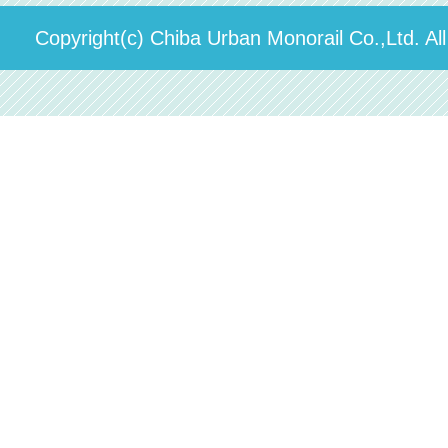
運送約款
決算概要
Copyright(c) Chiba Urban Monorail Co.,Ltd. Al
駅構内出店者様募集
輸送人員の推移（PDF）
安全報告書
中期経営計画
個人情報保護方針
国民保護業務計画（PDF）
カスタマーハラスメントに対する方針（PDF）
採用情報