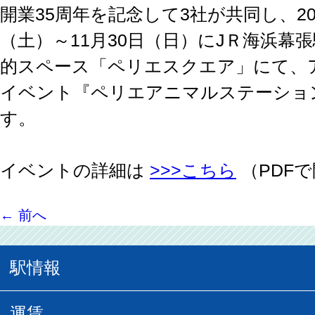
開業35周年を記念して3社が共同し、202
（土）～11月30日（日）にJＲ海浜幕
的スペース「ペリエスクエア」にて、
イベント『ペリエアニマルステーショ
す。
イベントの詳細は
>>>こちら
（PDF
←
前へ
駅情報
駅情報
運賃