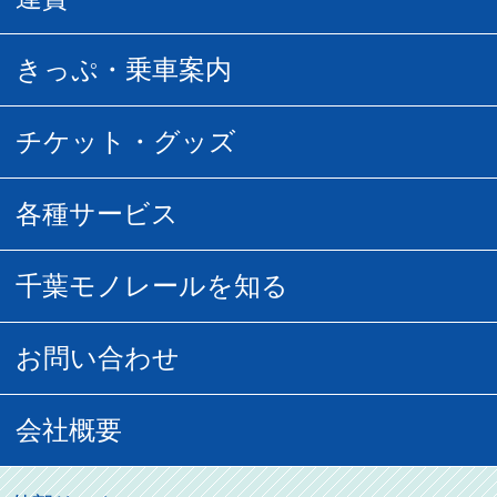
駅時刻表
普通運賃
きっぷ・乗車案内
所要時間
定期運賃
乗車券の種類
チケット・グッズ
空中さんぽマップ
団体乗車
払い戻し
駅窓口販売チケット
各種サービス
空の散歩道
フリーきっぷ
フリーきっぷ
千葉モノグッズ
モノちゃんトラベル
千葉モノレールを知る
URBAN FLYER時刻表
貸切列車
チバノサト1日周遊きっぷ
葭川となみグッズ
貸切列車
営業距離世界最長
お問い合わせ
記念切符
俺ガイルグッズ
広告募集
車両紹介
お客様の声
会社概要
割引制度
初音ミクグッズ
ロケーションサービス
モノちゃん
よくあるご質問
その他のご案内
会社概要