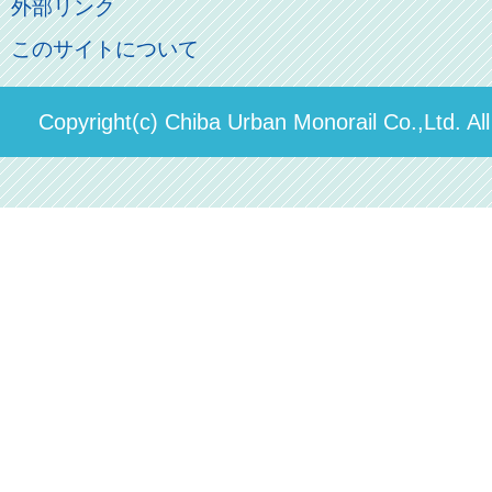
俺の妹。
外部リンク
直営駐車場パーク＆ライド
お問い合わせ先
このサイトについて
パスモのご案内
社長ごあいさつ
ステーションギャラリー
運送約款
決算概要
Copyright(c) Chiba Urban Monorail Co.,Ltd. Al
駅構内出店者様募集
輸送人員の推移（PDF）
安全報告書
中期経営計画
個人情報保護方針
国民保護業務計画（PDF）
カスタマーハラスメントに対する方針（PDF）