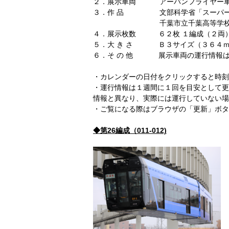
２．展示車両 アーバンフライヤー車内
３．作 品 文部科学省「スーパー・
千葉市立千葉高等学校の生徒が
４．展示枚数 ６２枚 １編成（２両）
５．大 き さ Ｂ３サイズ（３６４ｍ
６．そ の 他 展示車両の運行情報は
・カレンダーの日付をクリックすると時刻
・運行情報は１週間に１回を目安として更
情報と異なり、実際には運行していない場
・ご覧になる際はブラウザの「更新」ボタ
◆第26編成（011-012)