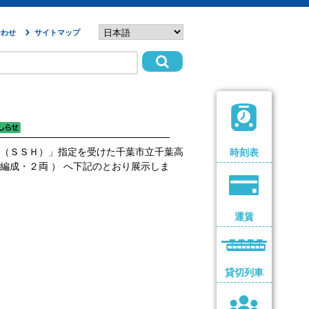
合わせ
サイトマップ
（ＳＳＨ）」指定を受けた千葉市立千葉高
時刻表
成・２両 ） へ下記のとおり展示しま
運賃
貸切列車