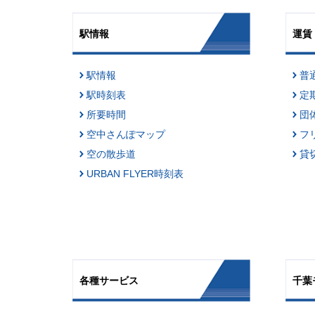
駅情報
運賃
駅情報
普
駅時刻表
定
所要時間
団
空中さんぽマップ
フ
空の散歩道
貸
URBAN FLYER時刻表
各種サービス
千葉