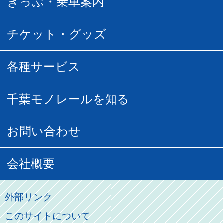
きっぷ・乗車案内
所要時間
定期運賃
乗車券の種類
チケット・グッズ
空中さんぽマップ
団体乗車
払い戻し
駅窓口販売チケット
各種サービス
空の散歩道
フリーきっぷ
フリーきっぷ
千葉モノグッズ
モノちゃんトラベル
千葉モノレールを知る
URBAN FLYER時刻表
貸切列車
チバノサト1日周遊きっぷ
葭川となみグッズ
貸切列車
営業距離世界最長
お問い合わせ
記念切符
俺ガイルグッズ
広告募集
車両紹介
お客様の声
会社概要
割引制度
初音ミクグッズ
ロケーションサービス
モノちゃん
よくあるご質問
その他のご案内
会社概要
俺の妹。
外部リンク
直営駐車場パーク＆ライド
お問い合わせ先
このサイトについて
パスモのご案内
社長ごあいさつ