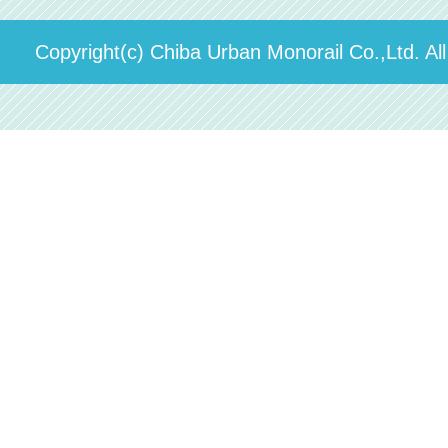
ステーションギャラリー
運送約款
決算概要
Copyright(c) Chiba Urban Monorail Co.,Ltd. Al
駅構内出店者様募集
輸送人員の推移（PDF）
安全報告書
中期経営計画
個人情報保護方針
国民保護業務計画（PDF）
カスタマーハラスメントに対する方針（PDF）
採用情報