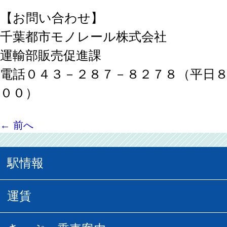
【お問い合わせ】
千葉都市モノレール株式会社
運輸部販売促進課
電話０４３－２８７－８２７８（平日
００）
←
前へ
駅情報
駅情報
運賃
駅時刻表
普通運賃