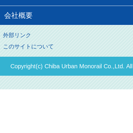
俺ガイルグッズ
広告募集
車両紹介
お客様の声
会社概要
割引制度
初音ミクグッズ
ロケーションサービス
モノちゃん
よくあるご質問
その他のご案内
会社概要
俺の妹。
外部リンク
直営駐車場パーク＆ライド
お問い合わせ先
このサイトについて
パスモのご案内
社長ごあいさつ
ステーションギャラリー
運送約款
決算概要
Copyright(c) Chiba Urban Monorail Co.,Ltd. Al
駅構内出店者様募集
輸送人員の推移（PDF）
安全報告書
中期経営計画
個人情報保護方針