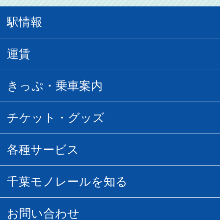
駅情報
駅情報
運賃
駅時刻表
普通運賃
きっぷ・乗車案内
所要時間
定期運賃
乗車券の種類
チケット・グッズ
空中さんぽマップ
団体乗車
払い戻し
駅窓口販売チケット
各種サービス
空の散歩道
フリーきっぷ
フリーきっぷ
千葉モノグッズ
モノちゃんトラベル
千葉モノレールを知る
URBAN FLYER時刻表
貸切列車
チバノサト1日周遊きっぷ
葭川となみグッズ
貸切列車
営業距離世界最長
お問い合わせ
記念切符