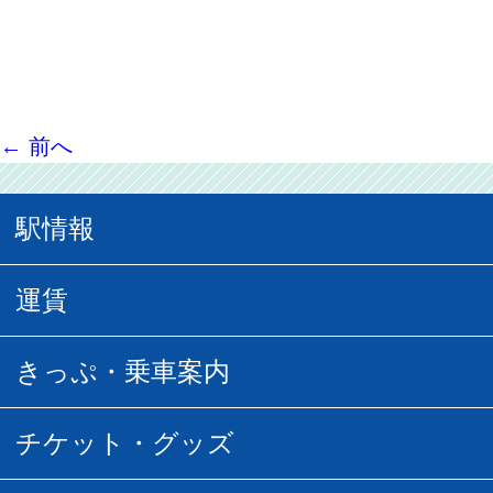
←
前へ
駅情報
駅情報
運賃
駅時刻表
普通運賃
きっぷ・乗車案内
所要時間
定期運賃
乗車券の種類
チケット・グッズ
空中さんぽマップ
団体乗車