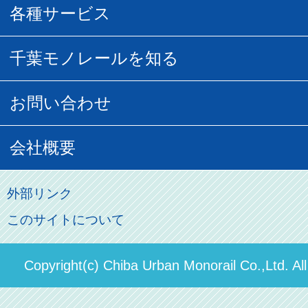
払い戻し
駅窓口販売チケット
各種サービス
空の散歩道
フリーきっぷ
フリーきっぷ
千葉モノグッズ
モノちゃんトラベル
千葉モノレールを知る
URBAN FLYER時刻表
貸切列車
チバノサト1日周遊きっぷ
葭川となみグッズ
貸切列車
営業距離世界最長
お問い合わせ
記念切符
俺ガイルグッズ
広告募集
車両紹介
お客様の声
会社概要
割引制度
初音ミクグッズ
ロケーションサービス
モノちゃん
よくあるご質問
その他のご案内
会社概要
俺の妹。
外部リンク
直営駐車場パーク＆ライド
お問い合わせ先
このサイトについて
パスモのご案内
社長ごあいさつ
ステーションギャラリー
運送約款
決算概要
Copyright(c) Chiba Urban Monorail Co.,Ltd. Al
駅構内出店者様募集
輸送人員の推移（PDF）