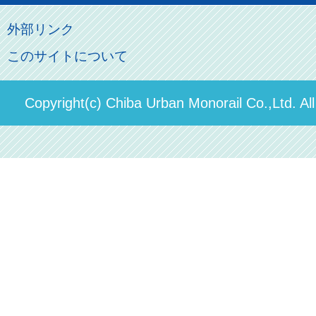
モノちゃん
よくあるご質問
その他のご案内
会社概要
俺の妹。
外部リンク
直営駐車場パーク＆ライド
お問い合わせ先
このサイトについて
パスモのご案内
社長ごあいさつ
ステーションギャラリー
運送約款
決算概要
Copyright(c) Chiba Urban Monorail Co.,Ltd. Al
駅構内出店者様募集
輸送人員の推移（PDF）
安全報告書
中期経営計画
個人情報保護方針
国民保護業務計画（PDF）