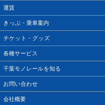
駅情報
運賃
駅時刻表
普通運賃
きっぷ・乗車案内
所要時間
定期運賃
乗車券の種類
チケット・グッズ
空中さんぽマップ
団体乗車
払い戻し
駅窓口販売チケット
各種サービス
空の散歩道
フリーきっぷ
フリーきっぷ
千葉モノグッズ
モノちゃんトラベル
千葉モノレールを知る
URBAN FLYER時刻表
貸切列車
チバノサト1日周遊きっぷ
葭川となみグッズ
貸切列車
営業距離世界最長
お問い合わせ
記念切符
俺ガイルグッズ
広告募集
車両紹介
お客様の声
会社概要
割引制度
初音ミクグッズ
ロケーションサービス