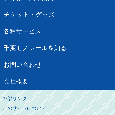
所要時間
定期運賃
乗車券の種類
チケット・グッズ
空中さんぽマップ
団体乗車
払い戻し
駅窓口販売チケット
各種サービス
空の散歩道
フリーきっぷ
フリーきっぷ
千葉モノグッズ
モノちゃんトラベル
千葉モノレールを知る
URBAN FLYER時刻表
貸切列車
チバノサト1日周遊きっぷ
葭川となみグッズ
貸切列車
営業距離世界最長
お問い合わせ
記念切符
俺ガイルグッズ
広告募集
車両紹介
お客様の声
会社概要
割引制度
初音ミクグッズ
ロケーションサービス
モノちゃん
よくあるご質問
その他のご案内
会社概要
俺の妹。
外部リンク
直営駐車場パーク＆ライド
お問い合わせ先
このサイトについて
パスモのご案内
社長ごあいさつ
ステーションギャラリー