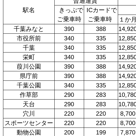
普通運賃
駅名
きっぷで
ICカードで
ご乗車時
ご乗車時
１か
千葉みなと
390
388
14,92
市役所前
340
335
12,85
千葉
340
335
12,85
栄町
340
335
12,85
葭川公園
390
388
14,92
県庁前
390
388
14,92
千葉公園
340
335
12,85
作草部
290
283
10,78
天台
290
283
10,78
穴川
220
220
8,700
スポーツセンター
220
220
8,700
動物公園
200
199
7,870