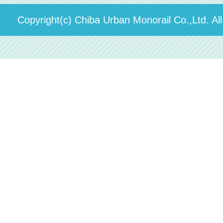
運送約款
決算概要
Copyright(c) Chiba Urban Monorail Co.,Ltd. Al
駅構内出店者様募集
輸送人員の推移（PDF）
安全報告書
中期経営計画
個人情報保護方針
国民保護業務計画（PDF）
カスタマーハラスメントに対する方針（PDF）
採用情報