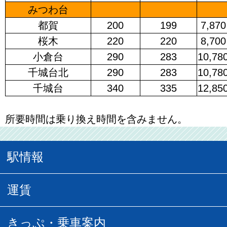
みつわ台
都賀
200
199
7,870
桜木
220
220
8,700
小倉台
290
283
10,78
千城台北
290
283
10,78
千城台
340
335
12,85
所要時間は乗り換え時間を含みません。
駅情報
駅情報
運賃
駅時刻表
普通運賃
きっぷ・乗車案内