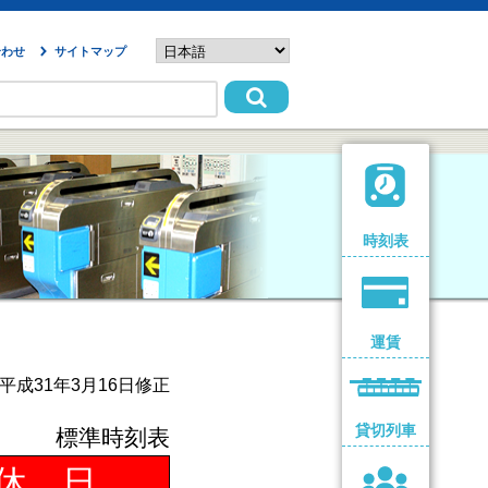
合わせ
サイトマップ
時刻表
運賃
平成31年3月16日修正
貸切列車
標準時刻表
休 日