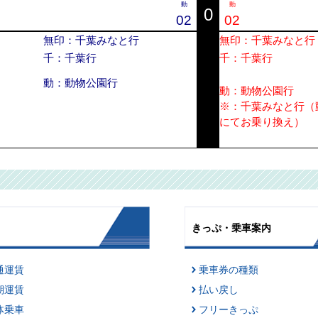
動
動
0
02
02
無印：千葉みなと行
無印：千葉みなと行
千：千葉行
千：千葉行
動：動物公園行
動：動物公園行
※：千葉みなと行（
にてお乗り換え）
きっぷ・乗車案内
通運賃
乗車券の種類
期運賃
払い戻し
体乗車
フリーきっぷ