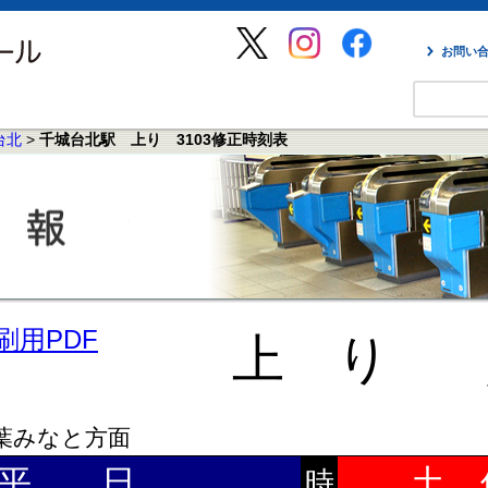
お問い
台北
>
千城台北駅 上り 3103修正時刻表
刷用PDF
上 り
葉みなと方面
平 日
土 
時