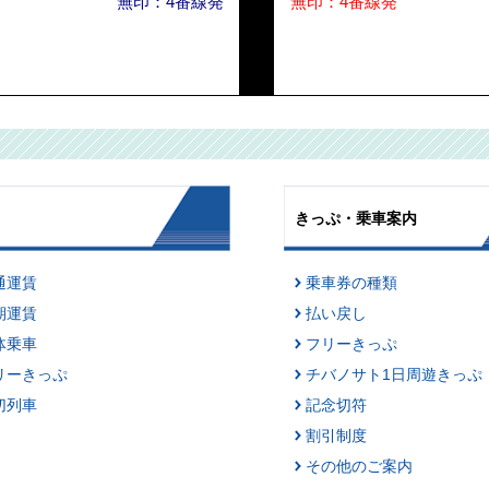
無印：4番線発
無印：4番線発
きっぷ・乗車案内
通運賃
乗車券の種類
期運賃
払い戻し
体乗車
フリーきっぷ
リーきっぷ
チバノサト1日周遊きっぷ
切列車
記念切符
割引制度
その他のご案内