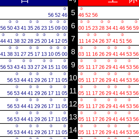
③
③
5
56
52
46
46
52
56
③
③
③
③
③
③
③
③
③
③
③
③
③
6
56
50
43
41
35
26
23
15
09
00
00
15
23
28
34
41
46
56
59
③
③
③
③
③
③
③
③
③
③
③
7
44
41
38
32
28
25
20
14
12
05
11
14
24
26
37
41
51
56
③
③
③
③
③
③
③
③
③
③
③
③
8
41
38
31
27
25
17
13
10
05
00
03
11
16
26
29
41
44
53
56
③
③
③
③
③
③
③
③
③
③
③
9
56
53
43
41
33
27
24
15
11
06
05
11
17
26
29
41
44
53
56
③
③
③
③
③
③
③
③
③
③
10
56
53
44
41
29
26
17
11
05
05
11
17
26
29
41
44
53
56
③
③
③
③
③
③
③
③
③
③
11
56
53
44
41
29
26
17
11
05
05
11
17
26
29
41
44
53
56
③
③
③
③
③
③
③
③
③
③
12
56
53
44
41
29
26
17
11
05
05
11
17
26
29
41
44
53
56
③
③
③
③
③
③
③
③
③
③
13
56
53
44
41
29
26
17
11
05
05
11
17
26
29
41
44
53
56
③
③
③
③
③
③
③
③
③
③
14
56
53
44
41
29
26
17
11
05
05
11
17
26
29
41
44
53
56
③
③
③
③
③
③
③
③
③
③