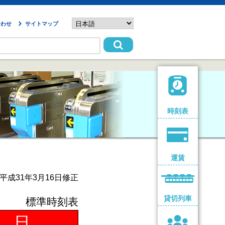
合わせ
サイトマップ
時刻表
運賃
平成31年3月16日修正
貸切列車
標準時刻表
 日