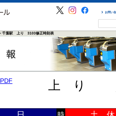
お問い
>
千葉駅 上り 3103修正時刻表
PDF
上 り
平 日
土 休
時