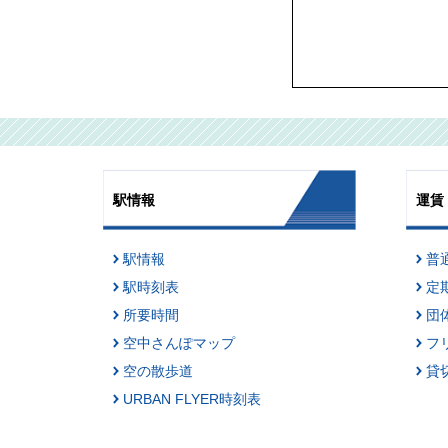
駅情報
運賃
駅情報
普
駅時刻表
定
所要時間
団
空中さんぽマップ
フ
空の散歩道
貸
URBAN FLYER時刻表