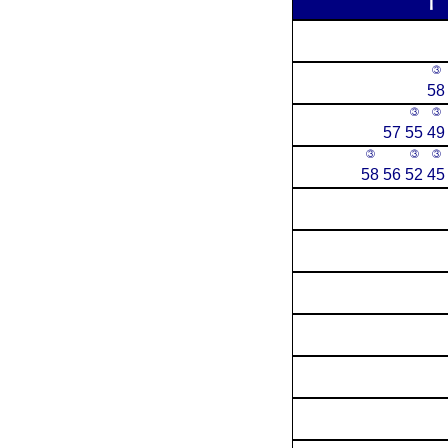
③
58
③
③
57
55
49
③
③
③
58
56
52
45