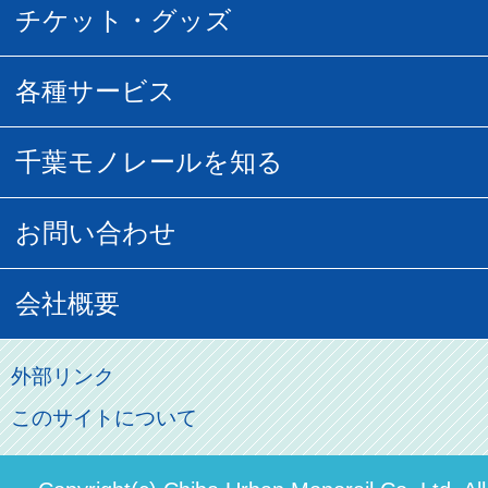
乗車券の種類
チケット・グッズ
空中さんぽマップ
団体乗車
払い戻し
駅窓口販売チケット
各種サービス
空の散歩道
フリーきっぷ
フリーきっぷ
千葉モノグッズ
モノちゃんトラベル
千葉モノレールを知る
URBAN FLYER時刻表
貸切列車
チバノサト1日周遊きっぷ
葭川となみグッズ
貸切列車
営業距離世界最長
お問い合わせ
記念切符
俺ガイルグッズ
広告募集
車両紹介
お客様の声
会社概要
割引制度
初音ミクグッズ
ロケーションサービス
モノちゃん
よくあるご質問
その他のご案内
会社概要
俺の妹。
外部リンク
直営駐車場パーク＆ライド
お問い合わせ先
このサイトについて
パスモのご案内
社長ごあいさつ
ステーションギャラリー
運送約款
決算概要