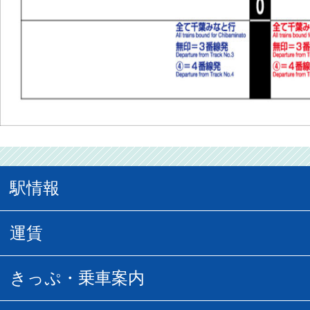
駅情報
駅情報
運賃
駅時刻表
普通運賃
きっぷ・乗車案内
所要時間
定期運賃