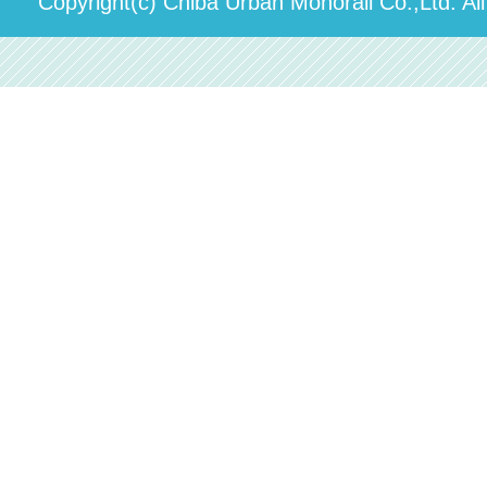
Copyright(c) Chiba Urban Monorail Co.,Ltd. Al
駅構内出店者様募集
輸送人員の推移（PDF）
安全報告書
中期経営計画
個人情報保護方針
国民保護業務計画（PDF）
カスタマーハラスメントに対する方針（PDF）
採用情報
移動等円滑化取組