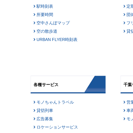
駅時刻表
定
所要時間
団
空中さんぽマップ
フ
空の散歩道
貸
URBAN FLYER時刻表
各種サービス
千葉
モノちゃんトラベル
営
貸切列車
車
広告募集
モ
ロケーションサービス