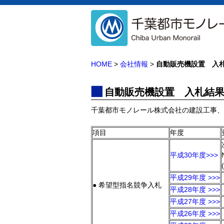
HOME
>
会社情報
>
自動販売機設置 入
自動販売機設置 入札結
千葉都市モノレール株式会社の建設工事、
項目
年度
平成30年度>>>
平成29年度 >>>
● 希望型指名競争入札
平成28年度 >>>
平成27年度 >>>
平成26年度 >>>