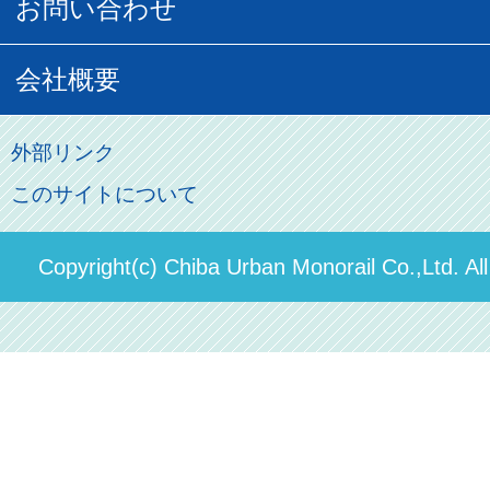
営業距離世界最長
お問い合わせ
記念切符
俺ガイルグッズ
広告募集
車両紹介
お客様の声
会社概要
割引制度
初音ミクグッズ
ロケーションサービス
モノちゃん
よくあるご質問
その他のご案内
会社概要
俺の妹。
外部リンク
直営駐車場パーク＆ライド
お問い合わせ先
このサイトについて
パスモのご案内
社長ごあいさつ
ステーションギャラリー
運送約款
決算概要
Copyright(c) Chiba Urban Monorail Co.,Ltd. Al
駅構内出店者様募集
輸送人員の推移（PDF）
安全報告書
中期経営計画