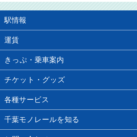
駅情報
駅情報
運賃
駅時刻表
普通運賃
きっぷ・乗車案内
所要時間
定期運賃
乗車券の種類
チケット・グッズ
空中さんぽマップ
団体乗車
払い戻し
駅窓口販売チケット
各種サービス
空の散歩道
フリーきっぷ
フリーきっぷ
千葉モノグッズ
モノちゃんトラベル
千葉モノレールを知る
URBAN FLYER時刻表
貸切列車
チバノサト1日周遊きっぷ
葭川となみグッズ
貸切列車