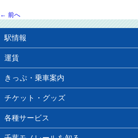
←
前へ
駅情報
駅情報
運賃
駅時刻表
普通運賃
きっぷ・乗車案内
所要時間
定期運賃
乗車券の種類
チケット・グッズ
空中さんぽマップ
団体乗車
払い戻し
駅窓口販売チケット
各種サービス
空の散歩道
フリーきっぷ
フリーきっぷ
千葉モノグッズ
モノちゃんトラベル
千葉モノレールを知る
URBAN FLYER時刻表