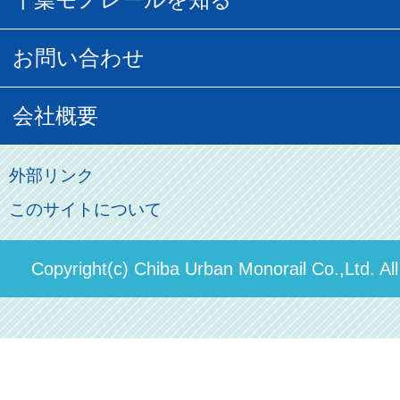
貸切列車
チバノサト1日周遊きっぷ
葭川となみグッズ
貸切列車
営業距離世界最長
お問い合わせ
記念切符
俺ガイルグッズ
広告募集
車両紹介
お客様の声
会社概要
割引制度
初音ミクグッズ
ロケーションサービス
モノちゃん
よくあるご質問
その他のご案内
会社概要
俺の妹。
外部リンク
直営駐車場パーク＆ライド
お問い合わせ先
このサイトについて
パスモのご案内
社長ごあいさつ
ステーションギャラリー
運送約款
決算概要
Copyright(c) Chiba Urban Monorail Co.,Ltd. Al
駅構内出店者様募集
輸送人員の推移（PDF）
安全報告書