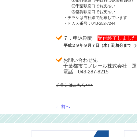
①銀行振込（手数料は参加者負担）
②千葉駅窓口でお支払い
③都賀駅窓口でお支払い
・チラシは当社線で配布しています
・ＦＡＸ番号：043-252-7244
７．申込期間
受付終了しました
平成２９年９月７日（木）到着分まで
（
お問い合わせ先
千葉都市モノレール株式会社 運
電話 043-287-8215
チラシはこちら>>>
←
前へ