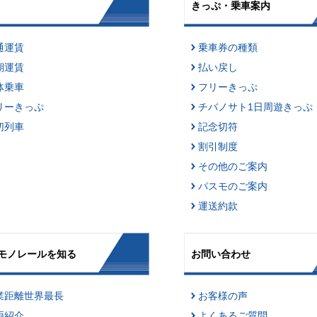
きっぷ・乗車案内
通運賃
乗車券の種類
期運賃
払い戻し
体乗車
フリーきっぷ
リーきっぷ
チバノサト1日周遊きっぷ
切列車
記念切符
割引制度
その他のご案内
パスモのご案内
運送約款
モノレールを知る
お問い合わせ
業距離世界最長
お客様の声
両紹介
よくあるご質問