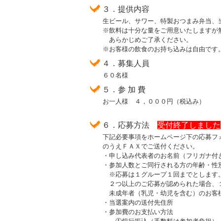
３．提供内容
生ビール、サワー、特製おつまみ弁当、当
※飲料は十分な量をご用意いたしますが無
あらかじめご了承ください。
※お客様の飲食のお持ち込みは自由です
４．募集人員
６０名様
５．参 加 費
お一人様 ４，０００円（税込み）
６．応募方法
受付終了しました
下記必要事項をホームページ下の応募フォ
のうえＦＡＸでご送付ください。
・申し込み代表者のお名前（フリガナ付き
・参加人数とご同行される方の年齢・性
※応募は１グループ１回までとします。
２つ以上のご応募が認められた場合、１
未成年者（乳児・幼児を含む）のお客様
・当選案内の送付先住所
・参加費のお支払い方法