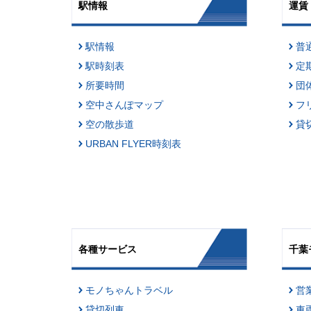
駅情報
運賃
駅情報
普
駅時刻表
定
所要時間
団
空中さんぽマップ
フ
空の散歩道
貸
URBAN FLYER時刻表
各種サービス
千葉
モノちゃんトラベル
営
貸切列車
車