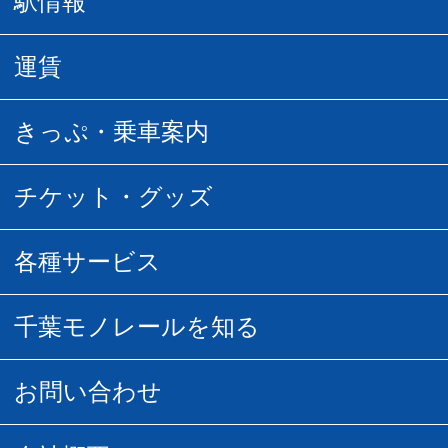
駅情報
駅情報
運賃
駅時刻表
普通運賃
きっぷ・乗車案内
所要時間
定期運賃
乗車券の種類
チケット・グッズ
空中さんぽマップ
団体乗車
払い戻し
駅窓口販売チケット
各種サービス
空の散歩道
フリーきっぷ
フリーきっぷ
千葉モノグッズ
モノちゃんトラベル
千葉モノレールを知る
URBAN FLYER時刻表
貸切列車
チバノサト1日周遊きっぷ
葭川となみグッズ
貸切列車
営業距離世界最長
お問い合わせ
記念切符
俺ガイルグッズ
広告募集
車両紹介