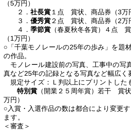
（5万円）
２．
社長賞
１点 賞状、商品券（3万
３．
優秀賞
２点 賞状、商品券（2万
４．
季節賞
（春夏秋冬各賞）４点 
（1万円）
○「千葉モノレールの25年の歩み」を題
の作品。
モノレール建設前の写真、工事中の写
真など25年の記録となる写真など幅広く
規定サイズ：Ｌ判以上にプリントした
特別賞
（開業２５周年賞）若干 賞状
万円）
○入賞・入選作品の数は都合により変更
ます。
＜審査＞