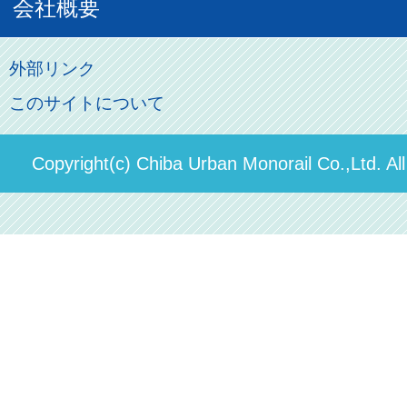
お客様の声
会社概要
割引制度
初音ミクグッズ
ロケーションサービス
モノちゃん
よくあるご質問
その他のご案内
会社概要
俺の妹。
外部リンク
直営駐車場パーク＆ライド
お問い合わせ先
このサイトについて
パスモのご案内
社長ごあいさつ
ステーションギャラリー
運送約款
決算概要
Copyright(c) Chiba Urban Monorail Co.,Ltd. Al
駅構内出店者様募集
輸送人員の推移（PDF）
安全報告書
中期経営計画
個人情報保護方針
国民保護業務計画（PDF）