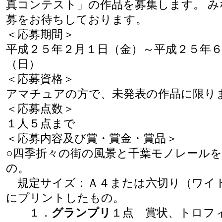
真コンテスト」の作品を募集します。 
募をお待ちしております。
＜応募期間＞
平成２５年２月１日（金）～平成２５年
（日）
＜応募資格＞
アマチュアの方で、未発表の作品に限り
＜応募点数＞
１人５点まで
＜応募内容及び賞・賞金・賞品＞
○四季折々の街の風景と千葉モノレール
の。
規定サイズ：Ａ４または六切り（ワイ
にプリントしたもの。
１．
グランプリ
１点 賞状、トロフ