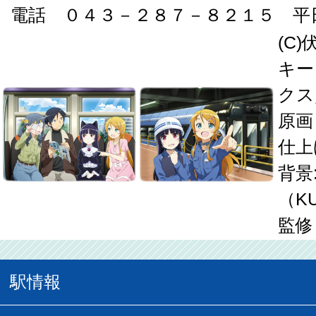
電話 ０４３－２８７－８２１５ 平日8:
(C
キー
ク
原画
仕上
背景
（K
監修
駅情報