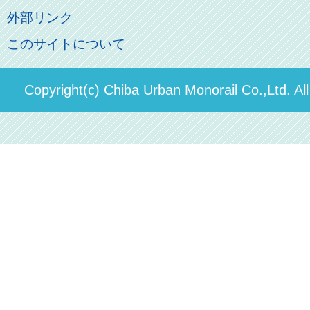
よくあるご質問
その他のご案内
会社概要
俺の妹。
外部リンク
直営駐車場パーク＆ライド
お問い合わせ先
このサイトについて
パスモのご案内
社長ごあいさつ
ステーションギャラリー
運送約款
決算概要
Copyright(c) Chiba Urban Monorail Co.,Ltd. Al
駅構内出店者様募集
輸送人員の推移（PDF）
安全報告書
中期経営計画
個人情報保護方針
国民保護業務計画（PDF）
カスタマーハラスメントに対する方針（PDF）