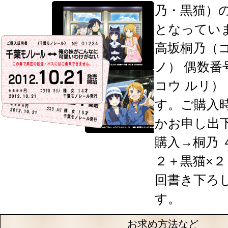
乃・黒猫）
となってい
高坂桐乃（コ
ノ） 偶数番
コウ ルリ）
す。ご購入
かお申し出下
購入→桐乃 
２＋黒猫×２
回書き下ろ
す。
お求め方法など