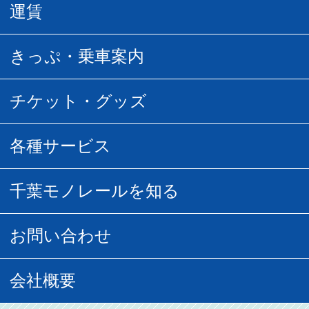
駅情報
運賃
駅時刻表
普通運賃
きっぷ・乗車案内
所要時間
定期運賃
乗車券の種類
チケット・グッズ
空中さんぽマップ
団体乗車
払い戻し
駅窓口販売チケット
各種サービス
空の散歩道
フリーきっぷ
フリーきっぷ
千葉モノグッズ
モノちゃんトラベル
千葉モノレールを知る
URBAN FLYER時刻表
貸切列車
チバノサト1日周遊きっぷ
葭川となみグッズ
貸切列車
営業距離世界最長
お問い合わせ
記念切符
俺ガイルグッズ
広告募集
車両紹介
お客様の声
会社概要
割引制度
初音ミクグッズ
ロケーションサービス
モノちゃん