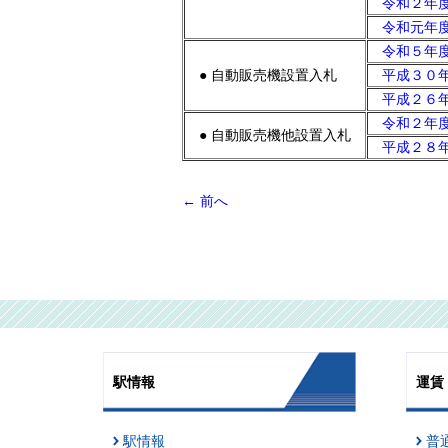
令和２年度
令和元年度
令和５年度
● 自動販売機設置入札
平成３０年
平成２６年
令和２年度
● 自動販売機他設置入札
平成２８年
←
前へ
駅情報
運賃
駅情報
普