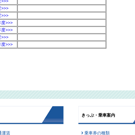
>>>
>>>
>>>
度>>>
度>>>
>>>
度>>>
きっぷ・乗車案内
通運賃
乗車券の種類