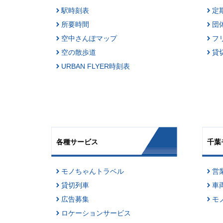
駅時刻表
定
所要時間
団
空中さんぽマップ
フ
空の散歩道
貸
URBAN FLYER時刻表
各種サービス
千葉
モノちゃんトラベル
営
貸切列車
車
広告募集
モ
ロケーションサービス