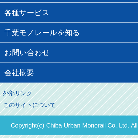
団体乗車
払い戻し
駅窓口販売チケット
各種サービス
空の散歩道
フリーきっぷ
フリーきっぷ
千葉モノグッズ
モノちゃんトラベル
千葉モノレールを知る
URBAN FLYER時刻表
貸切列車
チバノサト1日周遊きっぷ
葭川となみグッズ
貸切列車
営業距離世界最長
お問い合わせ
記念切符
俺ガイルグッズ
広告募集
車両紹介
お客様の声
会社概要
割引制度
初音ミクグッズ
ロケーションサービス
モノちゃん
よくあるご質問
その他のご案内
会社概要
俺の妹。
外部リンク
直営駐車場パーク＆ライド
お問い合わせ先
このサイトについて
パスモのご案内
社長ごあいさつ
ステーションギャラリー
運送約款
決算概要
Copyright(c) Chiba Urban Monorail Co.,Ltd. Al
駅構内出店者様募集