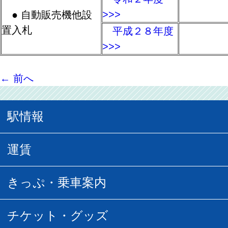
>>>
● 自動販売機他設
置入札
平成２８年度
>>>
←
前へ
駅情報
駅情報
運賃
駅時刻表
普通運賃
きっぷ・乗車案内
所要時間
定期運賃
乗車券の種類
チケット・グッズ
空中さんぽマップ