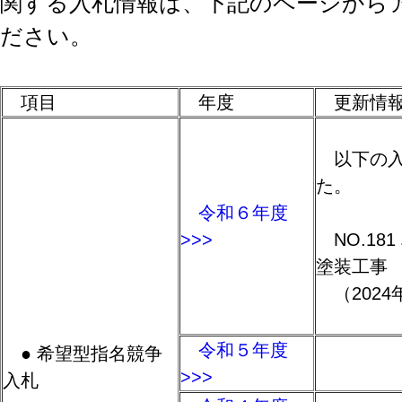
関する入札情報は、下記のページから
ださい。
項目
年度
更新情
以下の入
た。
令和６年度
>>>
NO.18
塗装工
（2024
令和５年度
● 希望型指名競争
>>>
入札