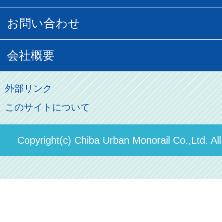
チバノサト1日周遊きっぷ
葭川となみグッズ
貸切列車
営業距離世界最長
お問い合わせ
記念切符
俺ガイルグッズ
広告募集
車両紹介
お客様の声
会社概要
割引制度
初音ミクグッズ
ロケーションサービス
モノちゃん
よくあるご質問
その他のご案内
会社概要
俺の妹。
外部リンク
直営駐車場パーク＆ライド
お問い合わせ先
このサイトについて
パスモのご案内
社長ごあいさつ
ステーションギャラリー
運送約款
決算概要
Copyright(c) Chiba Urban Monorail Co.,Ltd. Al
駅構内出店者様募集
輸送人員の推移（PDF）
安全報告書
中期経営計画