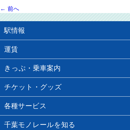
←
前へ
駅情報
駅情報
運賃
駅時刻表
普通運賃
きっぷ・乗車案内
所要時間
定期運賃
乗車券の種類
チケット・グッズ
空中さんぽマップ
団体乗車
払い戻し
駅窓口販売チケット
各種サービス
空の散歩道
フリーきっぷ
フリーきっぷ
千葉モノグッズ
モノちゃんトラベル
千葉モノレールを知る
URBAN FLYER時刻表
貸切列車