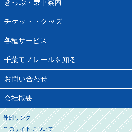
普通運賃
きっぷ・乗車案内
所要時間
定期運賃
乗車券の種類
チケット・グッズ
空中さんぽマップ
団体乗車
払い戻し
駅窓口販売チケット
各種サービス
空の散歩道
フリーきっぷ
フリーきっぷ
千葉モノグッズ
モノちゃんトラベル
千葉モノレールを知る
URBAN FLYER時刻表
貸切列車
チバノサト1日周遊きっぷ
葭川となみグッズ
貸切列車
営業距離世界最長
お問い合わせ
記念切符
俺ガイルグッズ
広告募集
車両紹介
お客様の声
会社概要
割引制度
初音ミクグッズ
ロケーションサービス
モノちゃん
よくあるご質問
その他のご案内
会社概要
俺の妹。
外部リンク
直営駐車場パーク＆ライド
お問い合わせ先
このサイトについて
パスモのご案内
社長ごあいさつ