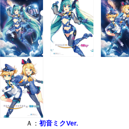
Ａ：
初音ミクVer.
Ｂ