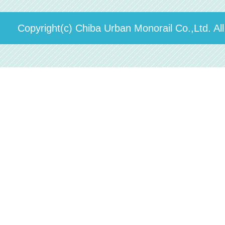
ステーションギャラリー
運送約款
決算概要
Copyright(c) Chiba Urban Monorail Co.,Ltd. Al
駅構内出店者様募集
輸送人員の推移（PDF）
安全報告書
中期経営計画
個人情報保護方針
国民保護業務計画（PDF）
カスタマーハラスメントに対する方針（PDF）
採用情報