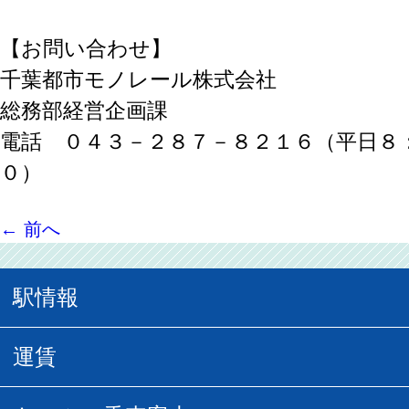
【お問い合わせ】
千葉都市モノレール株式会社
総務部経営企画課
電話 ０４３－２８７－８２１６（平日８
０）
←
前へ
駅情報
駅情報
運賃
駅時刻表