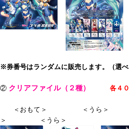
※券番号はランダムに販売します。（選べ
クリアファイル（２種）
②
各４
＜おもて＞ ＜うら＞
＞ ＜うら＞