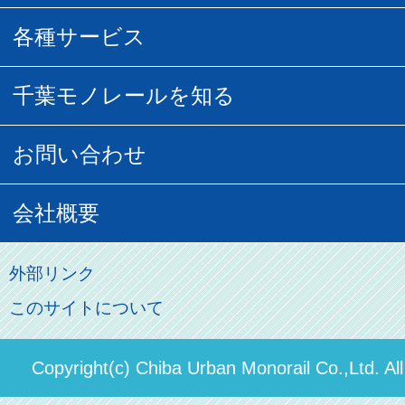
団体乗車
払い戻し
駅窓口販売チケット
各種サービス
空の散歩道
フリーきっぷ
フリーきっぷ
千葉モノグッズ
モノちゃんトラベル
千葉モノレールを知る
URBAN FLYER時刻表
貸切列車
チバノサト1日周遊きっぷ
葭川となみグッズ
貸切列車
営業距離世界最長
お問い合わせ
記念切符
俺ガイルグッズ
広告募集
車両紹介
お客様の声
会社概要
割引制度
初音ミクグッズ
ロケーションサービス
モノちゃん
よくあるご質問
その他のご案内
会社概要
俺の妹。
外部リンク
直営駐車場パーク＆ライド
お問い合わせ先
このサイトについて
パスモのご案内
社長ごあいさつ
ステーションギャラリー
運送約款
決算概要
Copyright(c) Chiba Urban Monorail Co.,Ltd. Al
駅構内出店者様募集