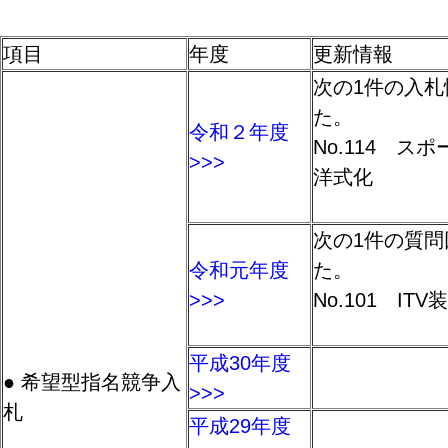
項目
年度
更新情報
次の1件の入
た。
令和２年度
No.114 
>>>
洋式化
次の1件の質
令和元年度
た。
>>>
No.101 IT
平成30年度
● 希望型指名競争入
>>>
札
平成29年度