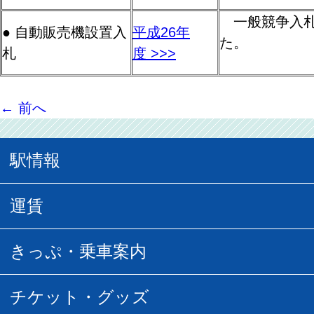
一般競争入札
● 自動販売機設置入
平成26年
た。
札
度 >>>
←
前へ
駅情報
駅情報
運賃
駅時刻表
普通運賃
きっぷ・乗車案内
所要時間
定期運賃
乗車券の種類
チケット・グッズ
空中さんぽマップ