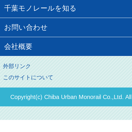
千葉モノグッズ
モノちゃんトラベル
千葉モノレールを知る
URBAN FLYER時刻表
貸切列車
チバノサト1日周遊きっぷ
葭川となみグッズ
貸切列車
営業距離世界最長
お問い合わせ
記念切符
俺ガイルグッズ
広告募集
車両紹介
お客様の声
会社概要
割引制度
初音ミクグッズ
ロケーションサービス
モノちゃん
よくあるご質問
その他のご案内
会社概要
俺の妹。
外部リンク
直営駐車場パーク＆ライド
お問い合わせ先
このサイトについて
パスモのご案内
社長ごあいさつ
ステーションギャラリー
運送約款
決算概要
Copyright(c) Chiba Urban Monorail Co.,Ltd. Al
駅構内出店者様募集
輸送人員の推移（PDF）
安全報告書