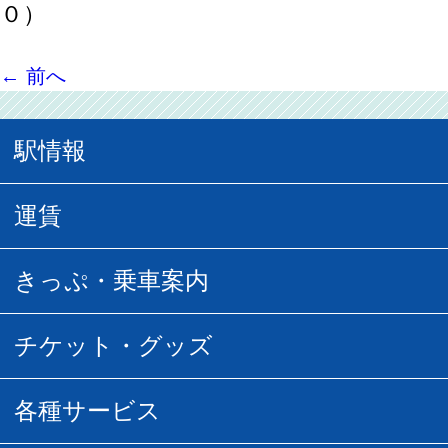
０）
←
前へ
駅情報
駅情報
運賃
駅時刻表
普通運賃
きっぷ・乗車案内
所要時間
定期運賃
乗車券の種類
チケット・グッズ
空中さんぽマップ
団体乗車
払い戻し
駅窓口販売チケット
各種サービス
空の散歩道
フリーきっぷ
フリーきっぷ