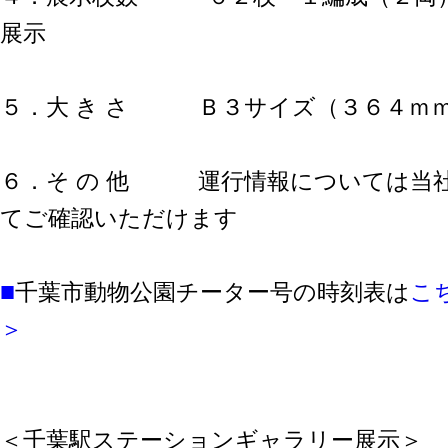
展示
５．大 き さ Ｂ３サイズ（３６４ｍｍ
６．そ の 他 運行情報については当
てご確認いただけます
■
千葉市動物公園チーター号の時刻表は
こ
＞
＜千葉駅ステーションギャラリー展示＞