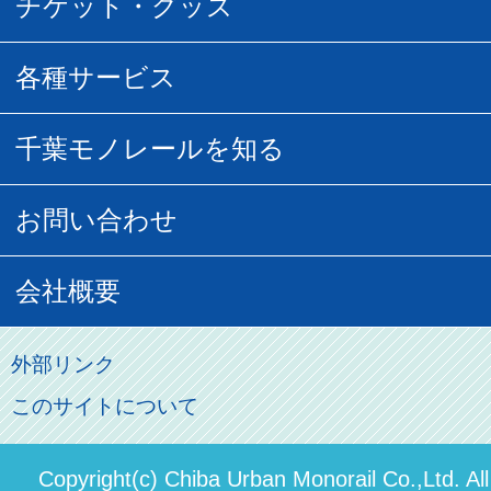
チケット・グッズ
空中さんぽマップ
団体乗車
払い戻し
駅窓口販売チケット
各種サービス
空の散歩道
フリーきっぷ
フリーきっぷ
千葉モノグッズ
モノちゃんトラベル
千葉モノレールを知る
URBAN FLYER時刻表
貸切列車
チバノサト1日周遊きっぷ
葭川となみグッズ
貸切列車
営業距離世界最長
お問い合わせ
記念切符
俺ガイルグッズ
広告募集
車両紹介
お客様の声
会社概要
割引制度
初音ミクグッズ
ロケーションサービス
モノちゃん
よくあるご質問
その他のご案内
会社概要
俺の妹。
外部リンク
直営駐車場パーク＆ライド
お問い合わせ先
このサイトについて
パスモのご案内
社長ごあいさつ
ステーションギャラリー
運送約款
決算概要
Copyright(c) Chiba Urban Monorail Co.,Ltd. Al
駅構内出店者様募集