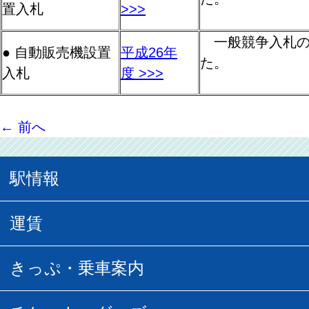
置入札
>>>
一般競争入札の
● 自動販売機設置
平成26年
た。
入札
度 >>>
←
前へ
駅情報
駅情報
運賃
駅時刻表
普通運賃
きっぷ・乗車案内
所要時間
定期運賃
乗車券の種類