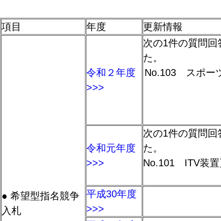
項目
年度
更新情報
次の1件の質問回
た。
令和２年度
No.103 スポ
>>>
次の1件の質問回
令和元年度
た。
>>>
No.101 ITV
平成30年度
● 希望型指名競争
>>>
入札