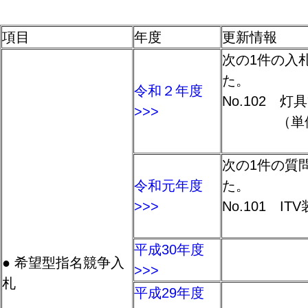
項目
年度
更新情報
次の1件の入
た。
令和２年度
No.102 
>>>
（単価
次の1件の質
令和元年度
た。
>>>
No.101 I
平成30年度
● 希望型指名競争入
>>>
札
平成29年度