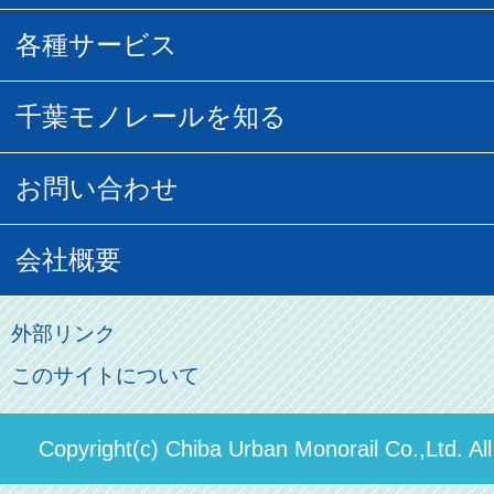
団体乗車
払い戻し
駅窓口販売チケット
各種サービス
空の散歩道
フリーきっぷ
フリーきっぷ
千葉モノグッズ
モノちゃんトラベル
千葉モノレールを知る
URBAN FLYER時刻表
貸切列車
チバノサト1日周遊きっぷ
葭川となみグッズ
貸切列車
営業距離世界最長
お問い合わせ
記念切符
俺ガイルグッズ
広告募集
車両紹介
お客様の声
会社概要
割引制度
初音ミクグッズ
ロケーションサービス
モノちゃん
よくあるご質問
その他のご案内
会社概要
俺の妹。
外部リンク
直営駐車場パーク＆ライド
お問い合わせ先
このサイトについて
パスモのご案内
社長ごあいさつ
ステーションギャラリー
運送約款
決算概要
Copyright(c) Chiba Urban Monorail Co.,Ltd. Al
駅構内出店者様募集