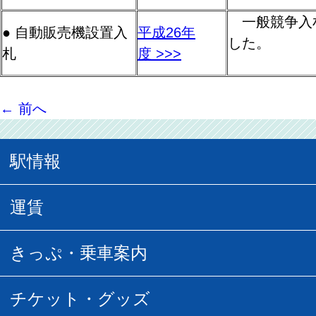
一般競争入
● 自動販売機設置入
平成26年
した。
札
度 >>>
←
前へ
駅情報
駅情報
運賃
駅時刻表
普通運賃
きっぷ・乗車案内
所要時間
定期運賃
乗車券の種類
チケット・グッズ
空中さんぽマップ