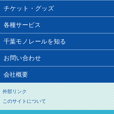
所要時間
定期運賃
乗車券の種類
チケット・グッズ
空中さんぽマップ
団体乗車
払い戻し
駅窓口販売チケット
各種サービス
空の散歩道
フリーきっぷ
フリーきっぷ
千葉モノグッズ
モノちゃんトラベル
千葉モノレールを知る
URBAN FLYER時刻表
貸切列車
チバノサト1日周遊きっぷ
葭川となみグッズ
貸切列車
営業距離世界最長
お問い合わせ
記念切符
俺ガイルグッズ
広告募集
車両紹介
お客様の声
会社概要
割引制度
初音ミクグッズ
ロケーションサービス
モノちゃん
よくあるご質問
その他のご案内
会社概要
俺の妹。
外部リンク
直営駐車場パーク＆ライド
お問い合わせ先
このサイトについて
パスモのご案内
社長ごあいさつ
ステーションギャラリー