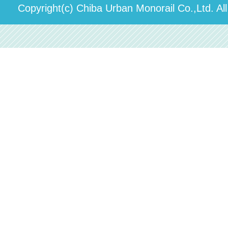
運送約款
決算概要
Copyright(c) Chiba Urban Monorail Co.,Ltd. Al
駅構内出店者様募集
輸送人員の推移（PDF）
安全報告書
中期経営計画
個人情報保護方針
国民保護業務計画（PDF）
カスタマーハラスメントに対する方針（PDF）
採用情報
移動等円滑化取組