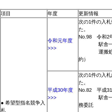
項目
年度
更新情報
次の1件の入
た。
No.98 令和
令和元年度
駅舎一般
>>>
運搬処理業
約）
次の1件の入
た。
平成30年度
No.82 平成3
>>>
駅舎一般廃
● 希望型指名競争入
務委託
札