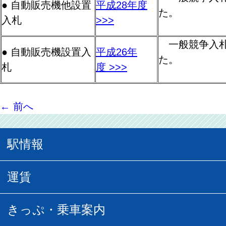
● 自動販売機他設置
平成28年度
た。
入札
>>>
一般競争入札
● 自動販売機設置入
平成26年
た。
札
度 >>>
←
前へ
駅情報
駅情報
運賃
駅時刻表
普通運賃
きっぷ・乗車案内