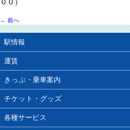
００）
←
前へ
駅情報
駅情報
運賃
駅時刻表
普通運賃
きっぷ・乗車案内
所要時間
定期運賃
乗車券の種類
チケット・グッズ
空中さんぽマップ
団体乗車
払い戻し
駅窓口販売チケット
各種サービス
空の散歩道
フリーきっぷ
フリーきっぷ