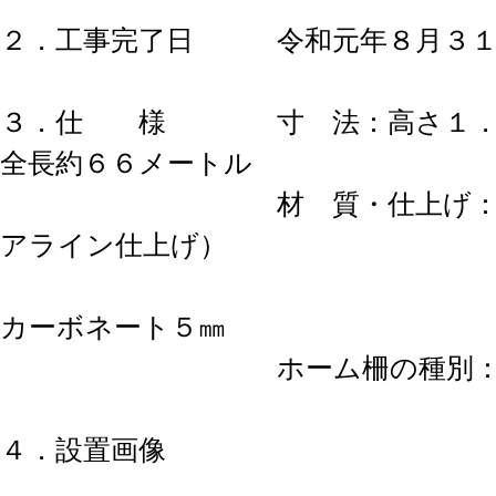
２．工事完了日 令和元年８月３１
３．仕 様 寸 法：高さ１．
全長約６６メートル
材 質・仕上げ：ステ
アライン仕上げ）
透明高硬度
カーボネート５㎜
ホーム柵の種別：固
４．設置画像