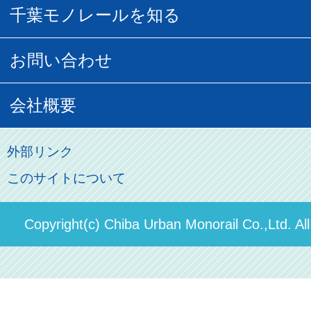
千葉モノグッズ
モノちゃんトラベル
千葉モノレールを知る
URBAN FLYER時刻表
貸切列車
チバノサト1日周遊きっぷ
葭川となみグッズ
貸切列車
営業距離世界最長
お問い合わせ
記念切符
俺ガイルグッズ
広告募集
車両紹介
お客様の声
会社概要
割引制度
初音ミクグッズ
ロケーションサービス
モノちゃん
よくあるご質問
その他のご案内
会社概要
俺の妹。
外部リンク
直営駐車場パーク＆ライド
お問い合わせ先
このサイトについて
パスモのご案内
社長ごあいさつ
ステーションギャラリー
運送約款
決算概要
Copyright(c) Chiba Urban Monorail Co.,Ltd. Al
駅構内出店者様募集
輸送人員の推移（PDF）
安全報告書