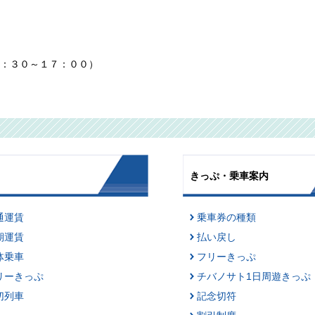
：３０～１７：００）
きっぷ・乗車案内
通運賃
乗車券の種類
期運賃
払い戻し
体乗車
フリーきっぷ
リーきっぷ
チバノサト1日周遊きっぷ
切列車
記念切符