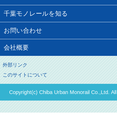
フリーきっぷ
フリーきっぷ
千葉モノグッズ
モノちゃんトラベル
千葉モノレールを知る
URBAN FLYER時刻表
貸切列車
チバノサト1日周遊きっぷ
葭川となみグッズ
貸切列車
営業距離世界最長
お問い合わせ
記念切符
俺ガイルグッズ
広告募集
車両紹介
お客様の声
会社概要
割引制度
初音ミクグッズ
ロケーションサービス
モノちゃん
よくあるご質問
その他のご案内
会社概要
俺の妹。
外部リンク
直営駐車場パーク＆ライド
お問い合わせ先
このサイトについて
パスモのご案内
社長ごあいさつ
ステーションギャラリー
運送約款
決算概要
Copyright(c) Chiba Urban Monorail Co.,Ltd. Al
駅構内出店者様募集
輸送人員の推移（PDF）