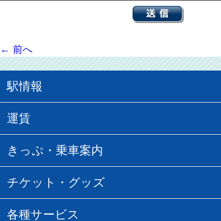
←
前へ
駅情報
駅情報
運賃
駅時刻表
普通運賃
きっぷ・乗車案内
所要時間
定期運賃
乗車券の種類
チケット・グッズ
空中さんぽマップ
団体乗車
払い戻し
駅窓口販売チケット
各種サービス
空の散歩道