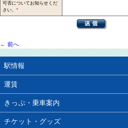
可否についてお知らせくだ
さい。
*
←
前へ
駅情報
駅情報
運賃
駅時刻表
普通運賃
きっぷ・乗車案内
所要時間
定期運賃
乗車券の種類
チケット・グッズ
空中さんぽマップ