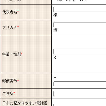
代表者名
*
様
フリガナ
*
様
年齢・性別
*
才
〒
郵便番号
*
ご住所
*
日中に繋がりやすい電話番