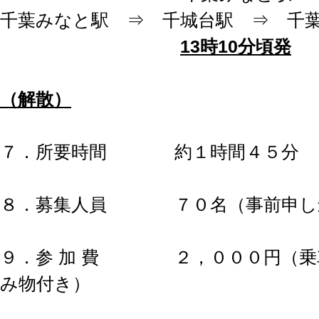
千葉みなと駅 ⇒ 千城台駅 ⇒ 千
13時10分頃発
（解散）
７．所要時間 約１時間４５分
８．募集人員
７０名（事前申し
９．参 加 費
２，０００円（乗車
み物付き）