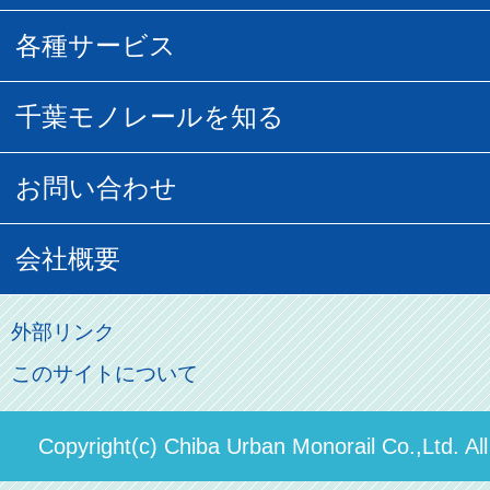
団体乗車
払い戻し
駅窓口販売チケット
各種サービス
空の散歩道
フリーきっぷ
フリーきっぷ
千葉モノグッズ
モノちゃんトラベル
千葉モノレールを知る
URBAN FLYER時刻表
貸切列車
チバノサト1日周遊きっぷ
葭川となみグッズ
貸切列車
営業距離世界最長
お問い合わせ
記念切符
俺ガイルグッズ
広告募集
車両紹介
お客様の声
会社概要
割引制度
初音ミクグッズ
ロケーションサービス
モノちゃん
よくあるご質問
その他のご案内
会社概要
俺の妹。
外部リンク
直営駐車場パーク＆ライド
お問い合わせ先
このサイトについて
パスモのご案内
社長ごあいさつ
ステーションギャラリー
運送約款
決算概要
Copyright(c) Chiba Urban Monorail Co.,Ltd. Al
駅構内出店者様募集