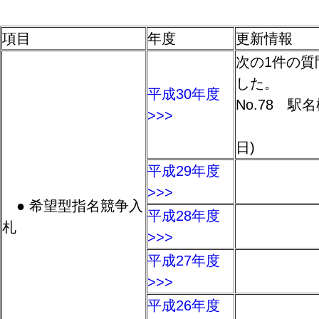
項目
年度
更新情報
次の1件の質
した。
平成30年度
No.78 
>>>
(201
日)
平成29年度
>>>
● 希望型指名競争入
平成28年度
札
>>>
平成27年度
>>>
平成26年度