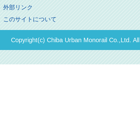
よくあるご質問
その他のご案内
会社概要
俺の妹。
外部リンク
直営駐車場パーク＆ライド
お問い合わせ先
このサイトについて
パスモのご案内
社長ごあいさつ
ステーションギャラリー
運送約款
決算概要
Copyright(c) Chiba Urban Monorail Co.,Ltd. Al
駅構内出店者様募集
輸送人員の推移（PDF）
安全報告書
中期経営計画
個人情報保護方針
国民保護業務計画（PDF）
カスタマーハラスメントに対する方針（PDF）