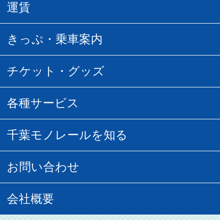
駅情報
運賃
駅時刻表
普通運賃
きっぷ・乗車案内
所要時間
定期運賃
乗車券の種類
チケット・グッズ
空中さんぽマップ
団体乗車
払い戻し
駅窓口販売チケット
各種サービス
空の散歩道
フリーきっぷ
フリーきっぷ
千葉モノグッズ
モノちゃんトラベル
千葉モノレールを知る
URBAN FLYER時刻表
貸切列車
チバノサト1日周遊きっぷ
葭川となみグッズ
貸切列車
営業距離世界最長
お問い合わせ
記念切符
俺ガイルグッズ
広告募集
車両紹介
お客様の声
会社概要
割引制度
初音ミクグッズ
ロケーションサービス
モノちゃん