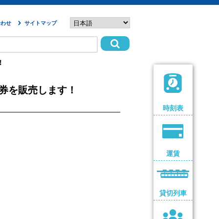
合わせ
サイトマップ
！
覧券を販売します！
時刻表
運賃
貸切列車