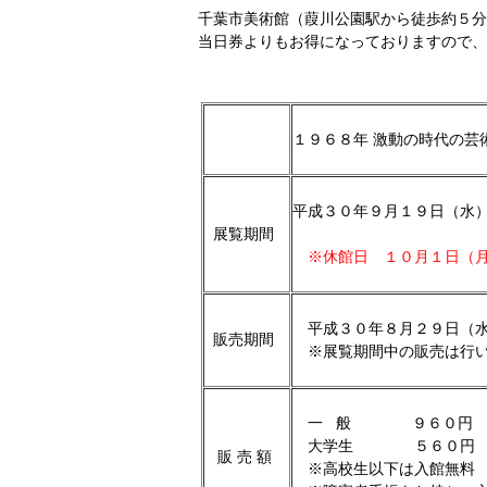
千葉市美術館（葭川公園駅から徒歩約５分
当日券よりもお得になっておりますので
１９６８年 激動の時代の芸
平成３０年９月１９日（水
展覧期間
※休館日 １０月１日（
平成３０年８月２９日（水
販売期間
※展覧期間中の販売は行い
一 般 ９６０円
大学生 ５６０円
販 売 額
※高校生以下は入館無