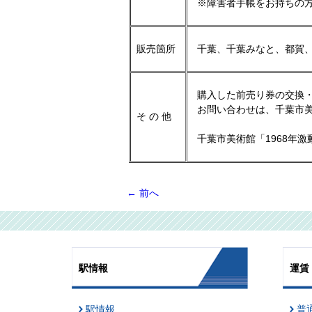
※障害者手帳をお持ちの方
販売箇所
千葉、千葉みなと、都賀、千
購入した前売り券の交換・
お問い合わせは、千葉市美術館
そ の 他
千葉市美術館「1968年激
←
前へ
駅情報
運賃
駅情報
普