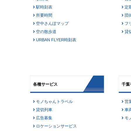
駅時刻表
定
所要時間
団
空中さんぽマップ
フ
空の散歩道
貸
URBAN FLYER時刻表
各種サービス
千葉
モノちゃんトラベル
営
貸切列車
車
広告募集
モ
ロケーションサービス