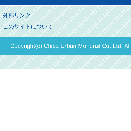
ロケーションサービス
モノちゃん
よくあるご質問
その他のご案内
会社概要
俺の妹。
外部リンク
直営駐車場パーク＆ライド
お問い合わせ先
このサイトについて
パスモのご案内
社長ごあいさつ
ステーションギャラリー
運送約款
決算概要
Copyright(c) Chiba Urban Monorail Co.,Ltd. Al
駅構内出店者様募集
輸送人員の推移（PDF）
安全報告書
中期経営計画
個人情報保護方針
国民保護業務計画（PDF）