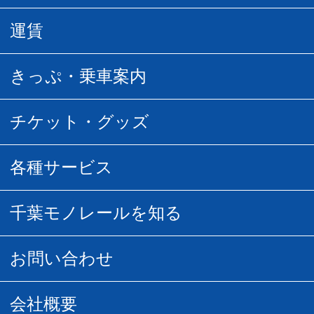
駅情報
運賃
駅時刻表
普通運賃
きっぷ・乗車案内
所要時間
定期運賃
乗車券の種類
チケット・グッズ
空中さんぽマップ
団体乗車
払い戻し
駅窓口販売チケット
各種サービス
空の散歩道
フリーきっぷ
フリーきっぷ
千葉モノグッズ
モノちゃんトラベル
千葉モノレールを知る
URBAN FLYER時刻表
貸切列車
チバノサト1日周遊きっぷ
葭川となみグッズ
貸切列車
営業距離世界最長
お問い合わせ
記念切符
俺ガイルグッズ
広告募集
車両紹介
お客様の声
会社概要
割引制度
初音ミクグッズ