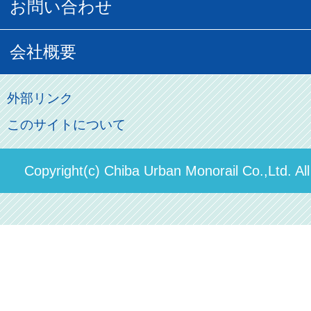
営業距離世界最長
お問い合わせ
記念切符
俺ガイルグッズ
広告募集
車両紹介
お客様の声
会社概要
割引制度
初音ミクグッズ
ロケーションサービス
モノちゃん
よくあるご質問
その他のご案内
会社概要
俺の妹。
外部リンク
直営駐車場パーク＆ライド
お問い合わせ先
このサイトについて
パスモのご案内
社長ごあいさつ
ステーションギャラリー
運送約款
決算概要
Copyright(c) Chiba Urban Monorail Co.,Ltd. Al
駅構内出店者様募集
輸送人員の推移（PDF）
安全報告書
中期経営計画