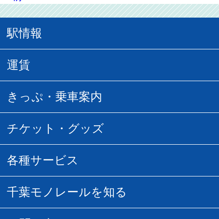
駅情報
駅情報
運賃
駅時刻表
普通運賃
きっぷ・乗車案内
所要時間
定期運賃
乗車券の種類
チケット・グッズ
空中さんぽマップ
団体乗車
払い戻し
駅窓口販売チケット
各種サービス
空の散歩道
フリーきっぷ
フリーきっぷ
千葉モノグッズ
モノちゃんトラベル
千葉モノレールを知る
URBAN FLYER時刻表
貸切列車
チバノサト1日周遊きっぷ
葭川となみグッズ
貸切列車