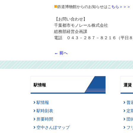
■
鉄道博物館からのお知らせは
こちら＞＞＞
【お問い合わせ】
千葉都市モノレール株式会社
総務部経営企画課
電話 ０４３－２８７－８２１６（平日８
←
前へ
駅情報
運賃
駅情報
普
駅時刻表
定
所要時間
団
空中さんぽマップ
フ