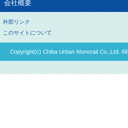
お客様の声
会社概要
割引制度
初音ミクグッズ
ロケーションサービス
モノちゃん
よくあるご質問
その他のご案内
会社概要
俺の妹。
外部リンク
直営駐車場パーク＆ライド
お問い合わせ先
このサイトについて
パスモのご案内
社長ごあいさつ
ステーションギャラリー
運送約款
決算概要
Copyright(c) Chiba Urban Monorail Co.,Ltd. Al
駅構内出店者様募集
輸送人員の推移（PDF）
安全報告書
中期経営計画
個人情報保護方針
国民保護業務計画（PDF）