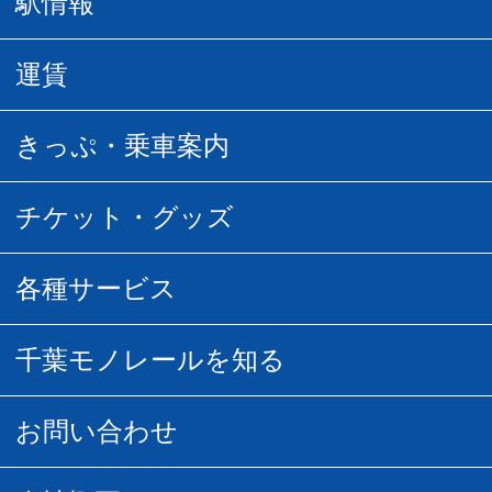
駅情報
駅情報
運賃
駅時刻表
普通運賃
きっぷ・乗車案内
所要時間
定期運賃
乗車券の種類
チケット・グッズ
空中さんぽマップ
団体乗車
払い戻し
駅窓口販売チケット
各種サービス
空の散歩道
フリーきっぷ
フリーきっぷ
千葉モノグッズ
モノちゃんトラベル
千葉モノレールを知る
URBAN FLYER時刻表
貸切列車
チバノサト1日周遊きっぷ
葭川となみグッズ
貸切列車
営業距離世界最長
お問い合わせ
記念切符
俺ガイルグッズ
広告募集
車両紹介