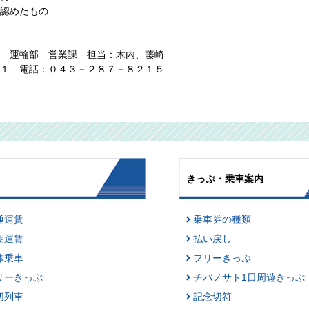
認めたもの
輸部 営業課 担当：木内、藤崎
電話：０４３－２８７－８２１５
きっぷ・乗車案内
通運賃
乗車券の種類
期運賃
払い戻し
体乗車
フリーきっぷ
リーきっぷ
チバノサト1日周遊きっぷ
切列車
記念切符