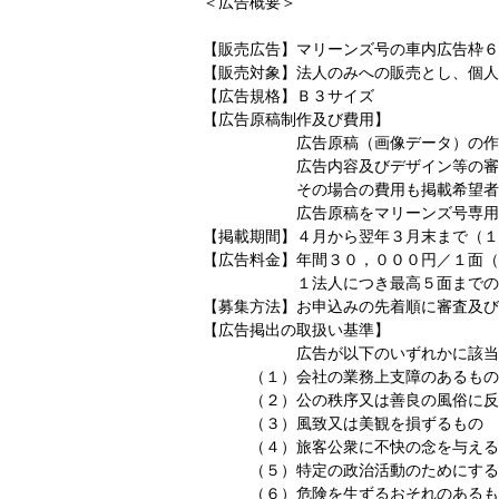
＜広告概要＞
【販売広告】マリーンズ号の車内広告枠６
【販売対象】法人のみへの販売とし、個人
【広告規格】Ｂ３サイズ
【広告原稿制作及び費用】
広告原稿（画像データ）の作成及び
広告内容及びデザイン等の審査及び
その場合の費用も掲載希望者のご
広告原稿をマリーンズ号専用フォー
【掲載期間】４月から翌年３月末まで（１
【広告料金】年間３０，０００円／１面（
１法人につき最高５面までの販売
【募集方法】お申込みの先着順に審査及び
【広告掲出の取扱い基準】
広告が以下のいずれかに該当すると
（１）会社の業務上支障のあるもの
（２）公の秩序又は善良の風俗に反
（３）風致又は美観を損ずるもの
（４）旅客公衆に不快の念を与える
（５）特定の政治活動のためにする
（６）危険を生ずるおそれのあるも