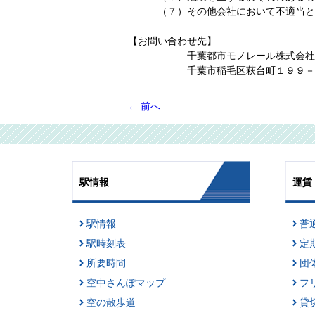
（７）その他会社において不適当と
【お問い合わせ先】
千葉都市モノレール株式会社 運
千葉市稲毛区萩台町１９９－１ 
←
前へ
駅情報
運賃
駅情報
普
駅時刻表
定
所要時間
団
空中さんぽマップ
フ
空の散歩道
貸